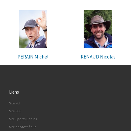
PERAIN Michel
RENAUD Nicolas
Liens
Site FCI
Site SCC
Site Sports Canins
Site photothèque