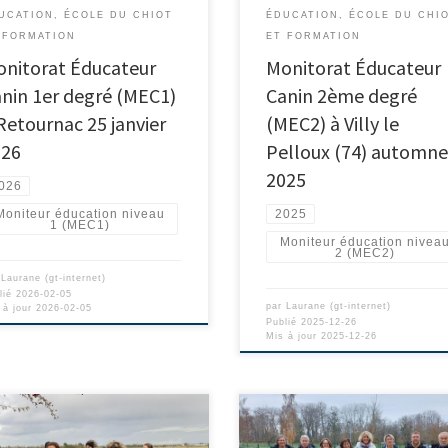
UCATION, ÉCOLE DU CHIOT
ÉDUCATION, ÉCOLE DU CHI
 FORMATION
ET FORMATION
nitorat Éducateur
Monitorat Éducateur
nin 1er degré (MEC1)
Canin 2ème degré
Retournac 25 janvier
(MEC2) à Villy le
026
Pelloux (74) automn
2025
026
Moniteur éducation niveau
2025
1 (MEC1)
Moniteur éducation nivea
2 (MEC2)
r
Laurane (gt-internet)
lié
2026-02-05
par
Laurane (gt-internet)
 à jour
2026-02-05
Publié
2025-12-26
Mis à jour
2025-12-26