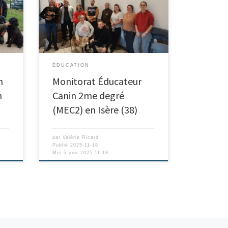
ÉDUCATION
n
Monitorat Éducateur
n
Canin 2me degré
(MEC2) en Isère (38)
par
Valérie Ricard
Publié
2025-11-18
Mis à jour
2025-11-18