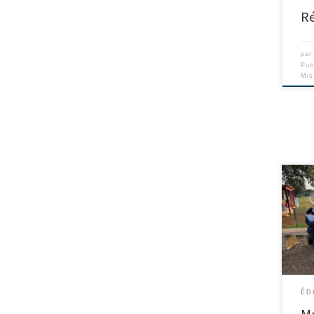
Ré
pa
Pub
Mis
ÉD
Mo