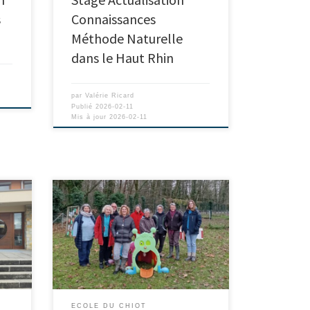
s
Connaissances
Méthode Naturelle
dans le Haut Rhin
par
Valérie Ricard
Publié
2026-02-11
Mis à jour
2026-02-11
ECOLE DU CHIOT