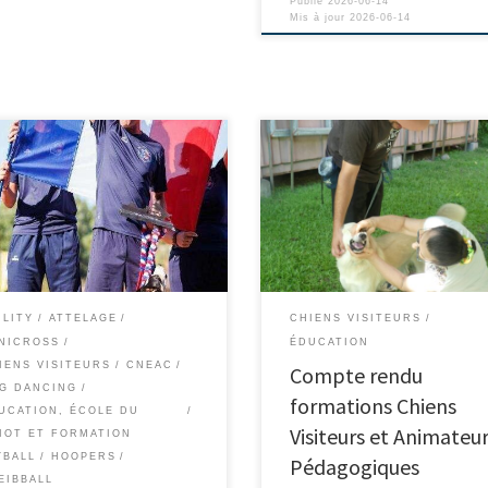
Publié
2026-06-14
Mis à jour
2026-06-14
ILITY
ATTELAGE
CHIENS VISITEURS
NICROSS
ÉDUCATION
IENS VISITEURS
CNEAC
Compte rendu
G DANCING
formations Chiens
UCATION, ÉCOLE DU
Visiteurs et Animateu
IOT ET FORMATION
YBALL
HOOPERS
Pédagogiques
EIBBALL