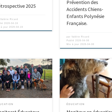
Prévention des
trospective 2025
Accidents Chiens-
Enfants Polynésie
r
Valérie Ricard
Française.
lié
2026-04-19
 à jour
2026-04-19
par
Valérie Ricard
Publié
2026-04-06
Mis à jour
2026-04-06
UCATION
ÉDUCATION
nitorat Éducateur
Moniteur en éducatio