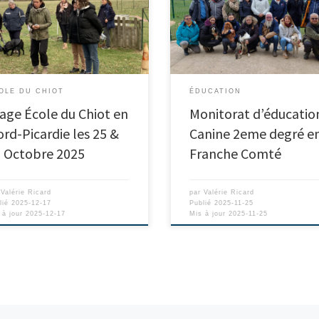
OLE DU CHIOT
ÉDUCATION
age École du Chiot en
Monitorat d’éducatio
rd-Picardie les 25 &
Canine 2eme degré e
 Octobre 2025
Franche Comté
r
Valérie Ricard
par
Valérie Ricard
lié
2025-12-17
Publié
2025-11-25
 à jour
2025-12-17
Mis à jour
2025-11-25