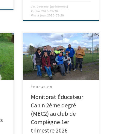
par
Laurane (gt-internet)
Publié
2026-05-20
Mis à jour
2026-05-20
ÉDUCATION
Monitorat Éducateur
Canin 2ème degré
(MEC2) au club de
rs
Compiègne 1er
trimestre 2026