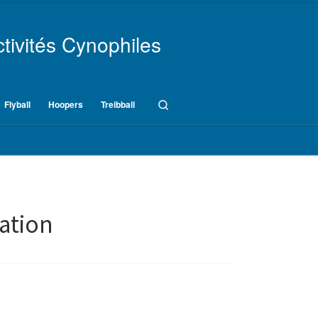
tivités Cynophiles
Search
Flyball
Hoopers
Treibball
mation