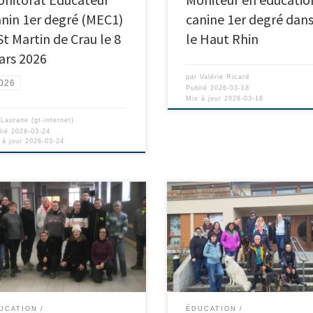
nin 1er degré (MEC1)
canine 1er degré dan
St Martin de Crau le 8
le Haut Rhin
ars 2026
par
Valérie Ricard
026
Publié
2026-03-18
Mis à jour
2026-03-18
r
Laurane (gt-internet)
lié
2026-03-24
 à jour
2026-03-24
UCATION
ÉDUCATION