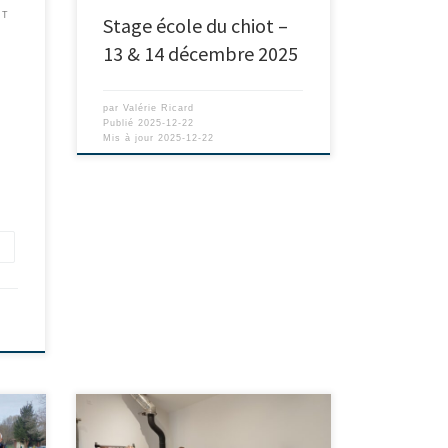
OT
Stage école du chiot –
13 & 14 décembre 2025
par
Valérie Ricard
Publié
2025-12-22
Mis à jour
2025-12-22
e
u