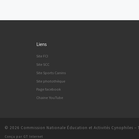
Posts navigation
Liens
Site FCI
Site SCC
Site Sports Canins
Site photothèque
Page facebook
Chaine YouTube
© 2026
Commission Nationale Éducation et Activités Cynophiles
–
Conçu par
GT Internet