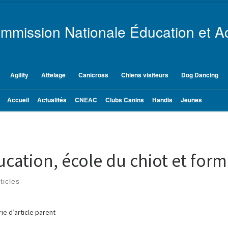
mmission Nationale Éducation et Ac
Agility
Attelage
Canicross
Chiens visiteurs
Dog Dancing
Accueil
Actualités
CNEAC
Clubs Canins
Handis
Jeunes
cation, école du chiot et for
ticles
ie d’article parent