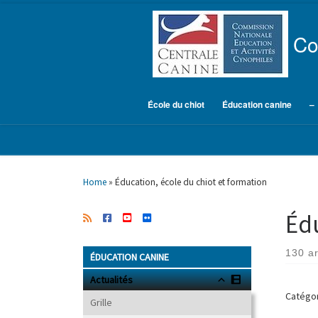
Skip to content
Co
École du chiot
Éducation canine
–
Home
»
Éducation, école du chiot et formation
Édu
130 ar
ÉDUCATION CANINE
Actualités
Catégor
Grille