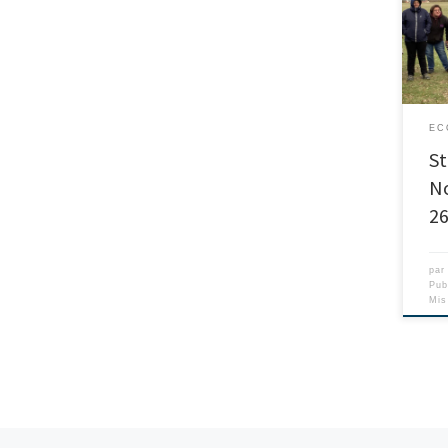
EC
St
No
26
pa
Pub
Mis