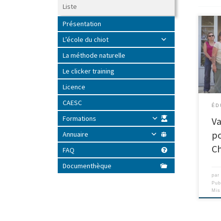
Liste
Présentation
L’école du chiot
La méthode naturelle
Le clicker training
Licence
CAESC
ÉD
Formations
Va
po
Annuaire
Ch
FAQ
Documenthèque
pa
Pub
Mis