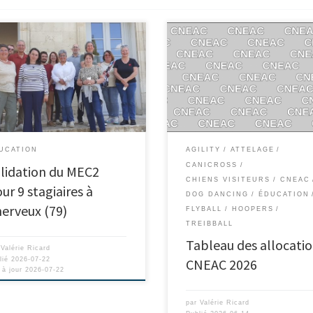
UCATION
AGILITY
ATTELAGE
CANICROSS
lidation du MEC2
CHIENS VISITEURS
CNEAC
ur 9 stagiaires à
DOG DANCING
ÉDUCATION
erveux (79)
FLYBALL
HOOPERS
TREIBBALL
Tableau des allocati
r
Valérie Ricard
lié
2026-07-22
CNEAC 2026
 à jour
2026-07-22
par
Valérie Ricard