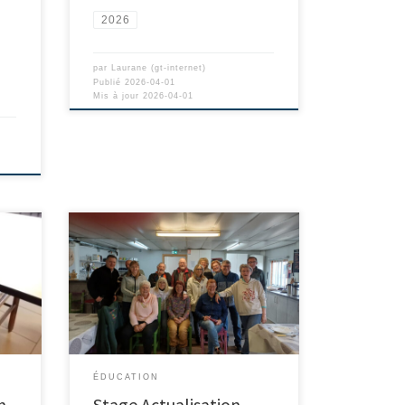
2026
par
Laurane (gt-internet)
Publié
2026-04-01
Mis à jour
2026-04-01
ÉDUCATION
n
Stage Actualisation