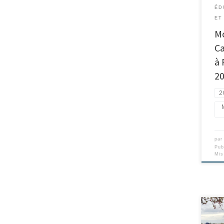
ÉD
ET
Mo
Ca
à 
2
2
pa
Pub
Mis