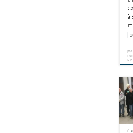
Ca
à 
m
2
pa
Pub
Mis
ÉD