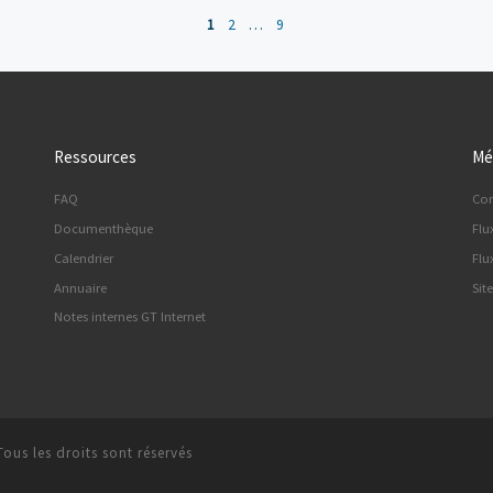
1
2
…
9
Ressources
Mé
FAQ
Co
Documenthèque
Flu
Calendrier
Flu
Annuaire
Sit
Notes internes GT Internet
Tous les droits sont réservés