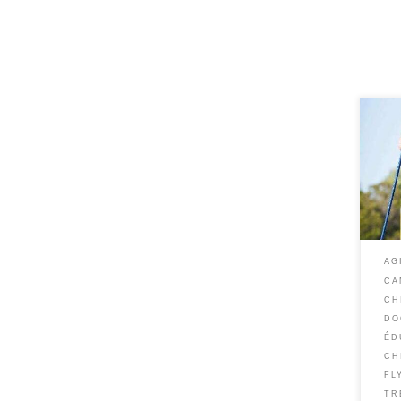
AG
CA
CH
DO
ÉD
CH
FL
TR