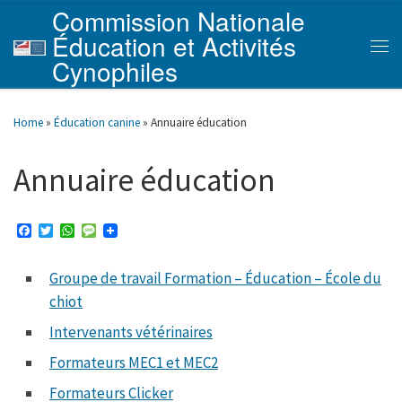
Commission Nationale
Skip to content
Éducation et Activités
Men
Cynophiles
Home
»
Éducation canine
»
Annuaire éducation
Annuaire éducation
F
T
W
M
a
w
h
e
c
i
a
s
e
t
t
s
Groupe de travail Formation – Éducation – École du
b
t
s
a
chiot
o
e
A
g
o
r
p
e
k
p
Intervenants vétérinaires
Formateurs MEC1 et MEC2
Formateurs Clicker