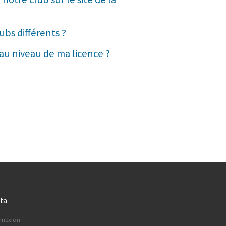
ubs différents ?
 au niveau de ma licence ?
ta
nnexion