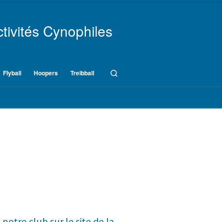
tivités Cynophiles
Search
Flyball
Hoopers
Treibball
tre club sur le site de la