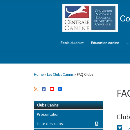
Skip to content
Co
École du chiot
Éducation canine
–
Home
»
Les Clubs Canins
»
FAQ Clubs
FA
Clubs Canins
Présentation
Club
Liste des clubs
d