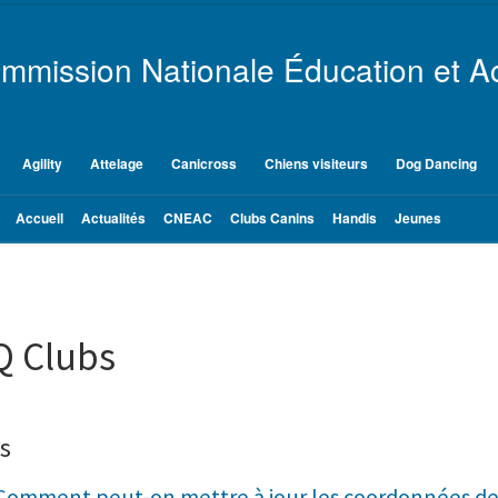
mmission Nationale Éducation et Ac
Agility
Attelage
Canicross
Chiens visiteurs
Dog Dancing
Accueil
Actualités
CNEAC
Clubs Canins
Handis
Jeunes
Q Clubs
s
Comment peut-on mettre à jour les coordonnées de no