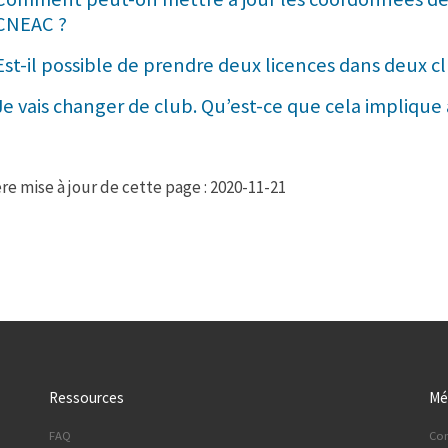
CNEAC ?
Est-il possible de prendre deux licences dans deux cl
Je vais changer de club. Qu’est-ce que cela implique
re mise à jour de cette page : 2020-11-21
Ressources
Mé
FAQ
Co