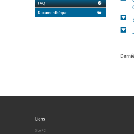
FAQ
Documenthèque
d
d
Derniè
Liens
Site FCI