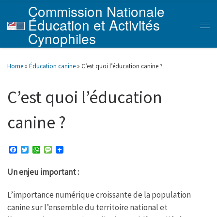
Commission Nationale
Skip to content
Éducation et Activités
Men
Cynophiles
Home
»
Éducation canine
»
C’est quoi l’éducation canine ?
C’est quoi l’éducation
canine ?
F
T
W
M
a
w
h
e
c
i
a
s
Un enjeu important :
e
t
t
s
b
t
s
a
o
e
A
g
L’importance numérique croissante de la population
o
r
p
e
k
p
canine sur l’ensemble du territoire national et