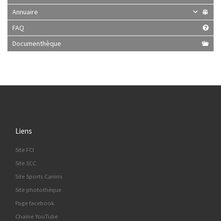
Annuaire
FAQ
Documenthèque
Liens
Site FCI
Site SCC
Site Sports Canins
Site photothèque
Page facebook
Chaine YouTube