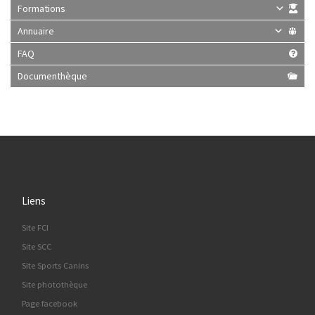
Formations
Annuaire
FAQ
Documenthèque
Liens
Site FCI
Site SCC
Site Sports Canins
Site photothèque
Page facebook