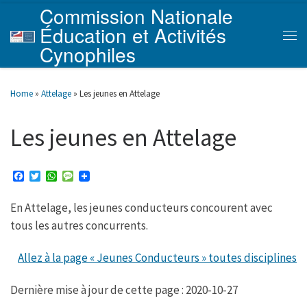
Commission Nationale
Skip to content
Éducation et Activités
Men
Cynophiles
Home
»
Attelage
»
Les jeunes en Attelage
Les jeunes en Attelage
F
T
W
M
a
w
h
e
c
i
a
s
En Attelage, les jeunes conducteurs concourent avec
e
t
t
s
b
t
s
a
tous les autres concurrents.
o
e
A
g
o
r
p
e
k
p
Allez à la page « Jeunes Conducteurs » toutes disciplines
Dernière mise à jour de cette page : 2020-10-27