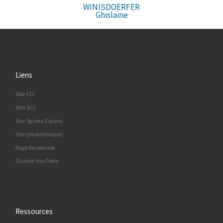
WINISDOERFER
Ghislaine
Liens
Site FCI
Site SCC
Site Sports Canins
Site photothèque
Page facebook
Chaine YouTube
Ressources