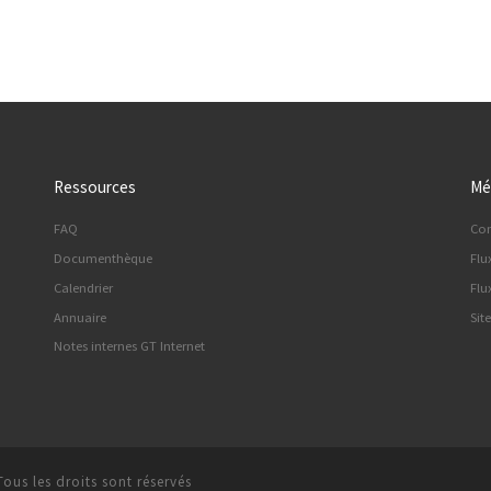
Ressources
Mé
FAQ
Co
Documenthèque
Flu
Calendrier
Flu
Annuaire
Sit
Notes internes GT Internet
Tous les droits sont réservés