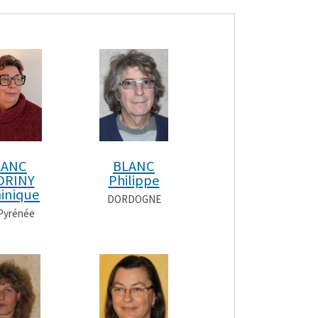
LANC
BLANC
DRINY
Philippe
inique
DORDOGNE
 Pyrénée