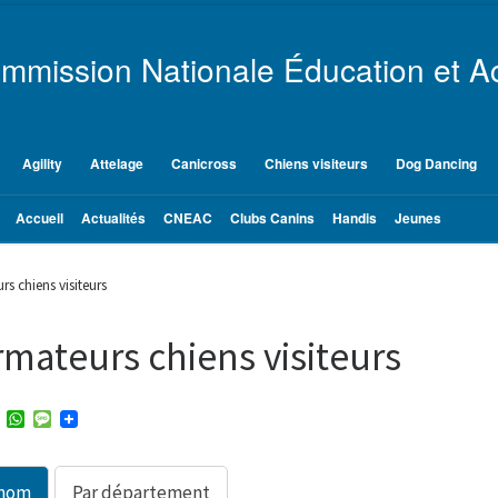
mmission Nationale Éducation et Ac
Agility
Attelage
Canicross
Chiens visiteurs
Dog Dancing
Accueil
Actualités
CNEAC
Clubs Canins
Handis
Jeunes
s chiens visiteurs
mateurs chiens visiteurs
T
W
M
w
h
e
i
a
s
t
t
s
t
s
a
 nom
Par département