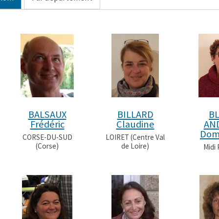
e
A
g
r
p
e
p
BALSAUX
BILLARD
B
Frédéric
Claudine
AN
Dom
CORSE-DU-SUD
LOIRET (Centre Val
(Corse)
de Loire)
Midi