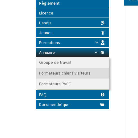
o
Règlement
o
k
Licence
Handis
Jeunes
Formations
Annuaire
Groupe de travail
Formateurs chiens visiteurs
Formateurs PACE
FAQ
Documenthèque