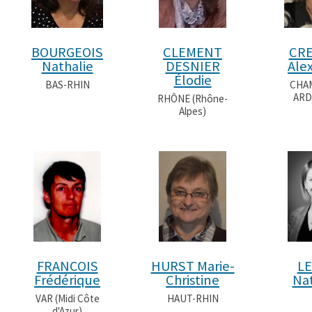
BOURGEOIS
CLEMENT
CR
Nathalie
DESNIER
Ale
Élodie
BAS-RHIN
CHA
ARD
RHÔNE (Rhône-
Alpes)
FRANCOIS
HURST Marie-
LE
Frédérique
Christine
Nat
VAR (Midi Côte
HAUT-RHIN
d'Azur)