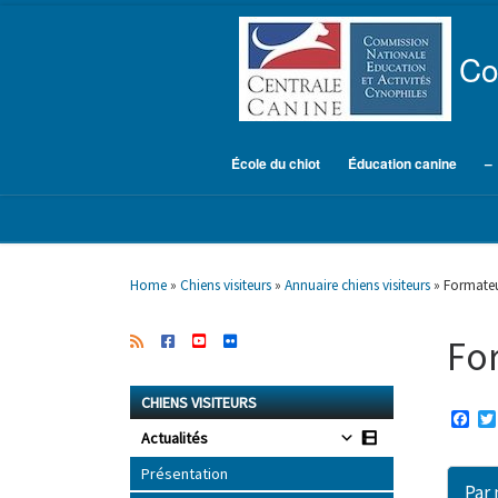
Skip to content
Co
École du chiot
Éducation canine
–
Home
»
Chiens visiteurs
»
Annuaire chiens visiteurs
»
Formateur
For
CHIENS VISITEURS
F
a
Actualités
c
e
Présentation
b
Par