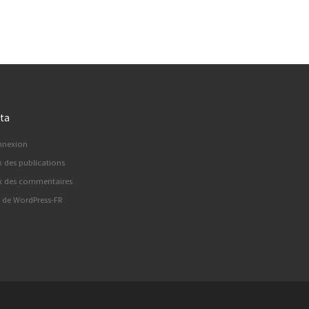
ta
nnexion
x des publications
x des commentaires
e de WordPress-FR