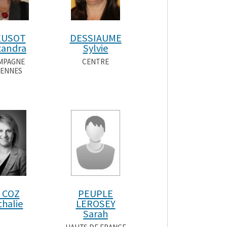
EUSOT
DESSIAUME
xandra
Sylvie
MPAGNE
CENTRE
ENNES
 COZ
PEUPLE
halie
LEROSEY
Sarah