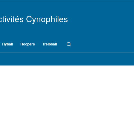
tivités Cynophiles
Search
Flyball
Hoopers
Treibball