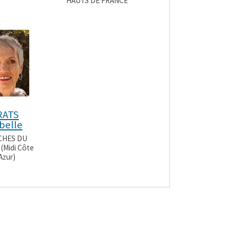
HAUTS DE FRANCE
RATS
belle
HES DU
(Midi Côte
Azur)