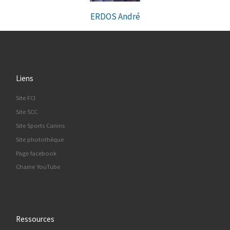
ERDOS André
Liens
Site FCI
Site SCC
Site Sports Canins
Site photothèque
Page facebook
Chaine YouTube
Ressources