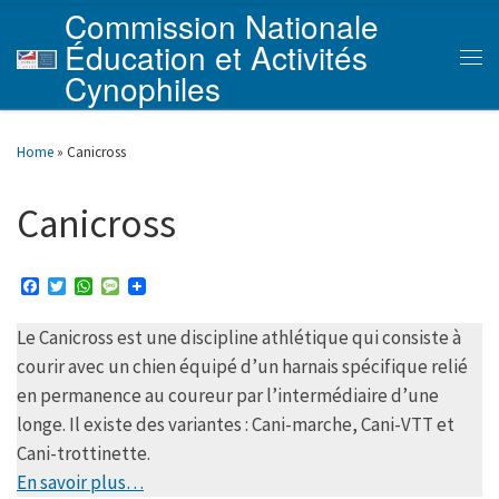
Commission Nationale
Skip to content
Éducation et Activités
Men
Cynophiles
Home
»
Canicross
Canicross
F
T
W
M
a
w
h
e
c
i
a
s
Le Canicross est une discipline athlétique qui consiste à
e
t
t
s
b
t
s
a
courir avec un chien équipé d’un harnais spécifique relié
o
e
A
g
o
r
p
e
en permanence au coureur par l’intermédiaire d’une
k
p
longe. Il existe des variantes : Cani-marche, Cani-VTT et
Cani-trottinette.
En savoir plus…