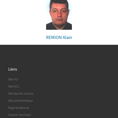
REMION Alain
Liens
Site FCI
Site SCC
Site Sports Canins
Site photothèque
Page facebook
Chaine YouTube