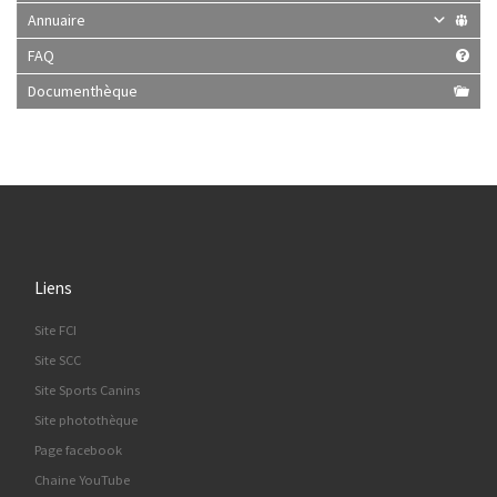
Annuaire
FAQ
Documenthèque
Liens
Site FCI
Site SCC
Site Sports Canins
Site photothèque
Page facebook
Chaine YouTube