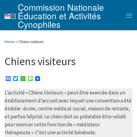
Commission Nationale
Skip to content
Éducation et Activités
Men
Cynophiles
Home
»
Chiens visiteurs
Chiens visiteurs
F
T
W
M
a
w
h
e
c
i
a
s
L’activité « Chiens Visiteurs » peut être exercée dans un
e
t
t
s
b
t
s
a
établissement d’accueil avec lequel une convention a été
o
e
A
g
o
r
p
e
établie : école, centre médical-social, maison de retraite,
k
p
et parfois hôpital. Le chien doit au préalable être validé
pour exercer cette fonction de « médiateur
thérapeute ». C’est une activité bénévole.