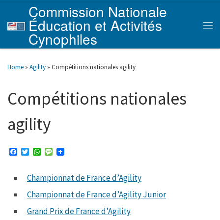
Commission Nationale
Skip to content
Éducation et Activités
Men
Cynophiles
Home
»
Agility
»
Compétitions nationales agility
Compétitions nationales
agility
F
T
W
M
a
w
h
e
c
i
a
s
e
t
t
s
Championnat de France d’Agility
b
t
s
a
o
e
A
g
Championnat de France d’Agility Junior
o
r
p
e
k
p
Grand Prix de France d’Agility