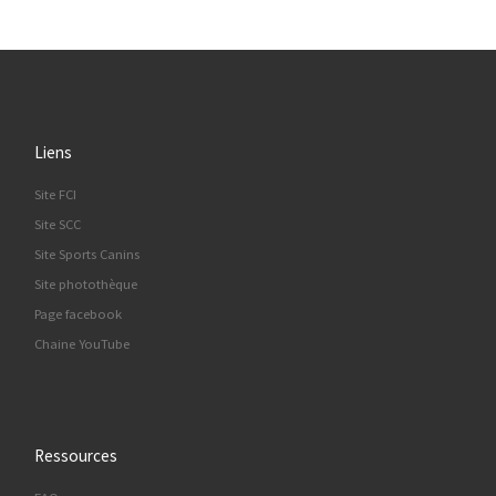
Liens
Site FCI
Site SCC
Site Sports Canins
Site photothèque
Page facebook
Chaine YouTube
Ressources