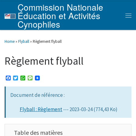
Commission Nationale
Skip to content
Éducation et Activités
Men
Cynophiles
Home
»
Flyball
»
Règlement flyball
Règlement flyball
F
T
W
M
a
w
h
e
c
i
a
s
e
t
t
s
Document de référence :
b
t
s
a
o
e
A
g
o
r
p
e
Flyball : Règlement
--- 2023-03-24 (774,43 Ko)
k
p
Table des matières