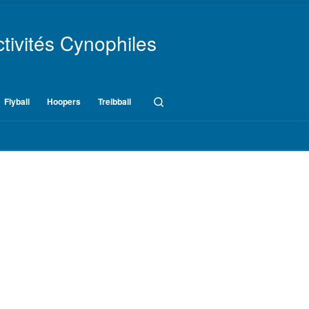
tivités Cynophiles
Search
Flyball
Hoopers
Treibball