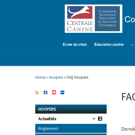
Skip to content
Co
École du chiot
Éducation canine
–
Home
»
Hoopers
»
FAQ Hoopers
FA
HOOPERS
Actualités
Règlement
Derniè