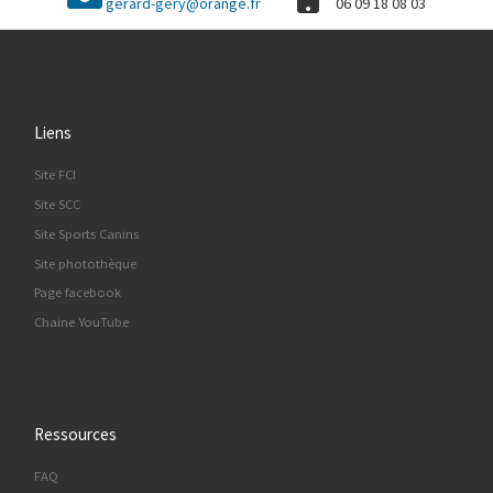
gerard-gery@orange.fr
06 09 18 08 03
Liens
Site FCI
Site SCC
Site Sports Canins
Site photothèque
Page facebook
Chaine YouTube
Ressources
FAQ