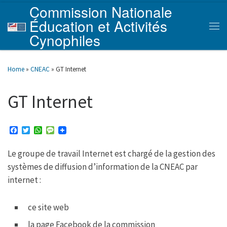
Commission Nationale
Skip to content
Éducation et Activités
Men
Cynophiles
Home
»
CNEAC
»
GT Internet
GT Internet
F
T
W
M
a
w
h
e
c
i
a
s
Le groupe de travail Internet est chargé de la gestion des
e
t
t
s
b
t
s
a
systèmes de diffusion d’information de la CNEAC par
o
e
A
g
o
r
p
e
internet :
k
p
ce site web
la page Facebook de la commission