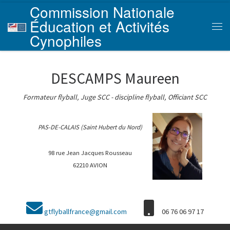
Commission Nationale
Skip to content
Éducation et Activités
Men
Cynophiles
DESCAMPS Maureen
Formateur flyball, Juge SCC - discipline flyball, Officiant SCC
PAS-DE-CALAIS (Saint Hubert du Nord)
98 rue Jean Jacques Rousseau
62210 AVION
gtflyballfrance@gmail.com
06 76 06 97 17