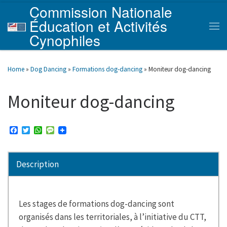
Commission Nationale
Skip to content
Éducation et Activités
Men
Cynophiles
Home
»
Dog Dancing
»
Formations dog-dancing
»
Moniteur dog-dancing
Moniteur dog-dancing
F
T
W
M
a
w
h
e
c
i
a
s
e
t
t
s
b
t
s
a
Description
o
e
A
g
o
r
p
e
k
p
Les stages de formations dog-dancing sont
organisés dans les territoriales, à l’initiative du CTT,