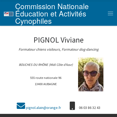
Commission Nationale
Skip to content
Éducation et Activités
Men
Cynophiles
PIGNOL Viviane
Formateur chiens visiteurs, Formateur dog-dancing
BOUCHES DU RHÔNE (Midi Côte d'Azur)
555 route nationale 96
13400 AUBAGNE
pignol.alain@orange.fr
06 03 86 32 43