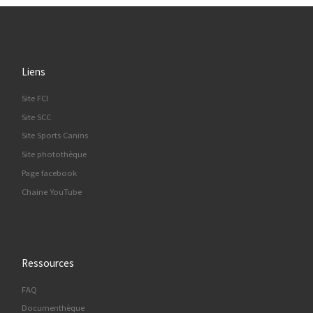
Liens
Site FCI
Site SCC
Site Sports Canins
Site photothèque
Page facebook
Chaine YouTube
Ressources
FAQ
Documenthèque