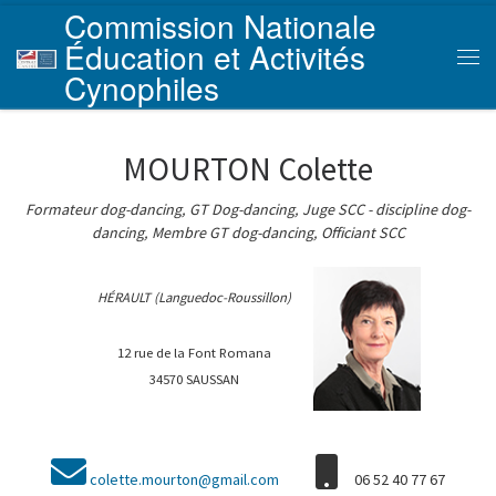
Commission Nationale
Skip to content
Éducation et Activités
Men
Cynophiles
MOURTON Colette
Formateur dog-dancing, GT Dog-dancing, Juge SCC - discipline dog-
dancing, Membre GT dog-dancing, Officiant SCC
HÉRAULT (Languedoc-Roussillon)
12 rue de la Font Romana
34570 SAUSSAN
colette.mourton@gmail.com
06 52 40 77 67