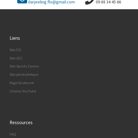
darjeeling.flo@gmail.com
09 88 34 45 66
Liens
Site FCI
Site SCC
Site Sports Canins
Site photothèque
Page facebook
Chaine YouTube
Ressources
FAQ