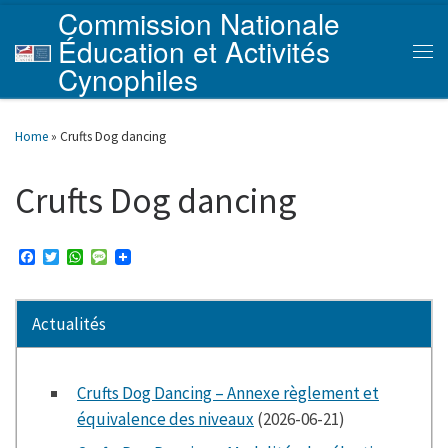
Commission Nationale
Skip to content
Éducation et Activités
Men
Cynophiles
Home
»
Crufts Dog dancing
Crufts Dog dancing
F
T
W
M
a
w
h
e
c
i
a
s
e
t
t
s
b
t
s
a
Actualités
o
e
A
g
o
r
p
e
k
p
Crufts Dog Dancing – Annexe règlement et
équivalence des niveaux
(2026-06-21)