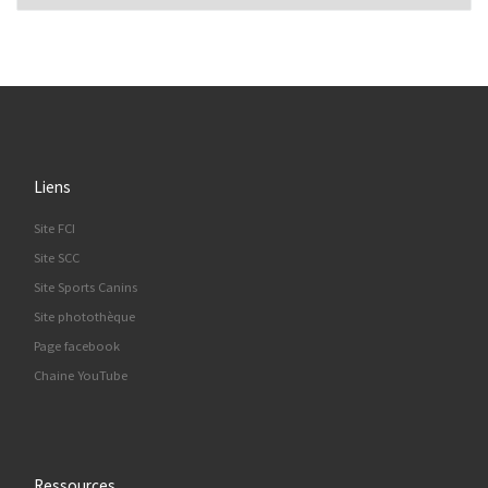
Liens
Site FCI
Site SCC
Site Sports Canins
Site photothèque
Page facebook
Chaine YouTube
Ressources