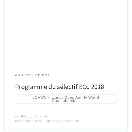
AGILITY
DIVERS
Programme du sélectif EOJ 2018
!JOAWC – Junior Open Agility World
Championship
par
David (gt-internet)
Publié
2018-03-22
Mis à jour
2020-11-08