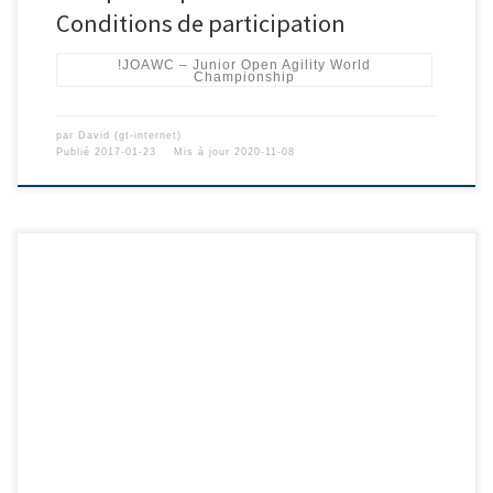
Conditions de participation
!JOAWC – Junior Open Agility World
Championship
par
David (gt-internet)
Publié
2017-01-23
Mis à jour
2020-11-08