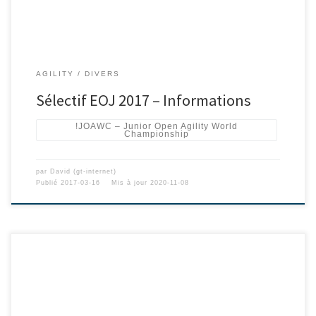
AGILITY
DIVERS
Sélectif EOJ 2017 – Informations
!JOAWC – Junior Open Agility World
Championship
par
David (gt-internet)
Publié
2017-03-16
Mis à jour
2020-11-08