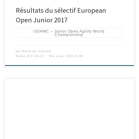
Résultats du sélectif European
Open Junior 2017
!JOAWC – Junior Open Agility World
Championship
par
David (gt-internet)
Publié
2017-04-12
Mis à jour
2020-11-08