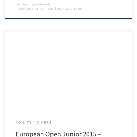
par
David (gt-internet)
Publié
2017-01-23
Mis à jour
2020-11-08
AGILITY
DIVERS
European Open Junior 2015 –