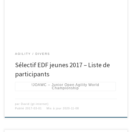
AGILITY
DIVERS
Sélectif EDF jeunes 2017 – Liste de
participants
!JOAWC – Junior Open Agility World
Championship
par
David (gt-internet)
Publié
2017-03-01
Mis à jour
2020-11-08