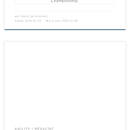
Championship
par
David (gt-internet)
Publié
2018-01-26
Mis à jour
2020-11-08
AGILITY
RÉSULTAT