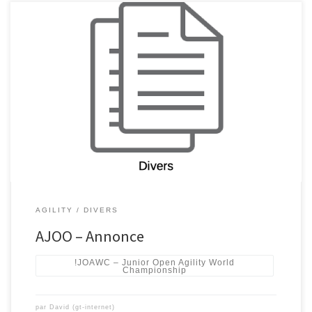
AGILITY
DIVERS
AJOO – Annonce
!JOAWC – Junior Open Agility World
Championship
par
David (gt-internet)