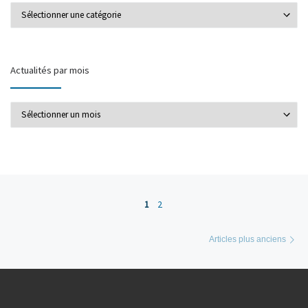
Actualités par catégorie
Actualités par mois
Actualités par mois
Posts navigation
1
2
Ar
Articles plus anciens