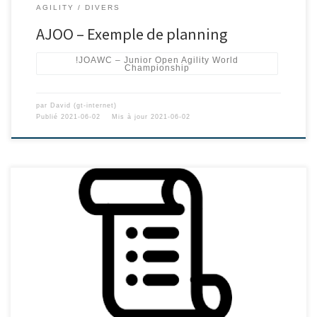
AGILITY
DIVERS
AJOO – Exemple de planning
!JOAWC – Junior Open Agility World
Championship
par
David (gt-internet)
Publié
2021-06-02
Mis à jour
2021-06-02