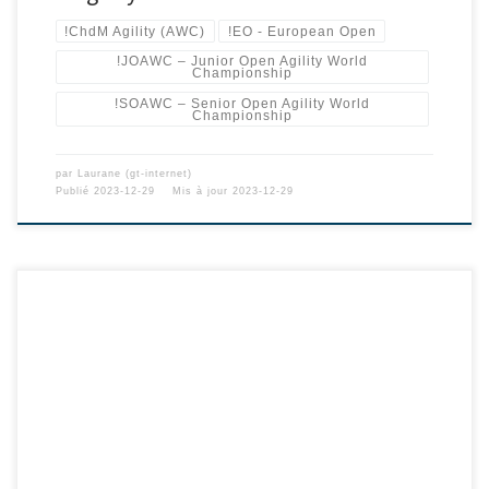
!ChdM Agility (AWC)
!EO - European Open
!JOAWC – Junior Open Agility World
Championship
!SOAWC – Senior Open Agility World
Championship
par
Laurane (gt-internet)
Publié
2023-12-29
Mis à jour
2023-12-29