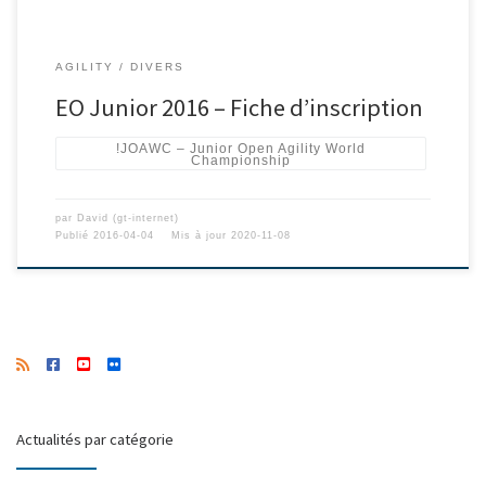
AGILITY
DIVERS
EO Junior 2016 – Fiche d’inscription
!JOAWC – Junior Open Agility World
Championship
par
David (gt-internet)
Publié
2016-04-04
Mis à jour
2020-11-08
Actualités par catégorie