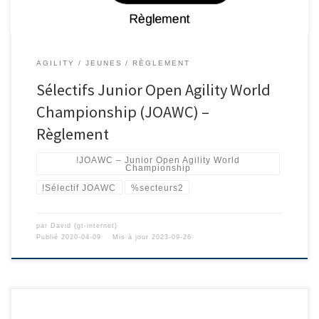
AGILITY
JEUNES
RÈGLEMENT
Sélectifs Junior Open Agility World
Championship (JOAWC) –
Règlement
!JOAWC – Junior Open Agility World
Championship
!Sélectif JOAWC
%secteurs2
par
David (gt-internet)
Publié
2020-04-09
Mis à jour
2023-09-26