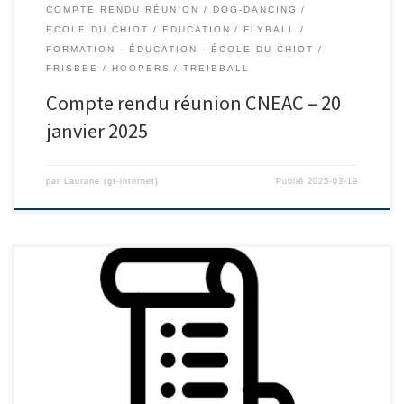
COMPTE RENDU RÉUNION
DOG-DANCING
ECOLE DU CHIOT
EDUCATION
FLYBALL
FORMATION - ÉDUCATION - ÉCOLE DU CHIOT
FRISBEE
HOOPERS
TREIBBALL
Compte rendu réunion CNEAC – 20
janvier 2025
par
Laurane (gt-internet)
Publié
2025-03-19