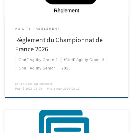
AGILITY
RÈGLEMENT
Règlement du Championnat de
France 2026
!ChdF Agility Grade 2
!ChdF Agility Grade 3
!ChdF Agility Senior
2026
par
Laurane (gt-internet)
Publié
2026-02-05
Mis à jour
2026-02-13