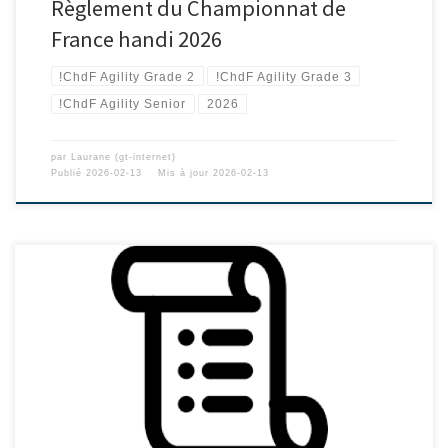
Règlement du Championnat de
France handi 2026
!ChdF Agility Grade 2
!ChdF Agility Grade 3
!ChdF Agility Senior
2026
par
Laurane (gt-internet)
Publié
2026-02-13
Mis à jour
2026-02-13