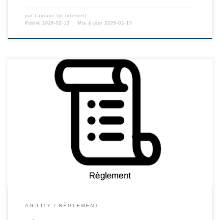
par
Laurane (gt-internet)
Publié
2026-02-13
Mis à jour
2026-02-13
AGILITY
RÈGLEMENT