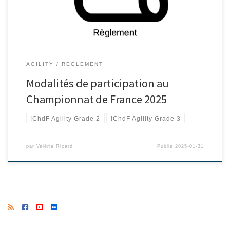
AGILITY
RÈGLEMENT
Modalités de participation au
Championnat de France 2025
!ChdF Agility Grade 2
!ChdF Agility Grade 3
par
Valérie Ricard
Publié
2025-01-31