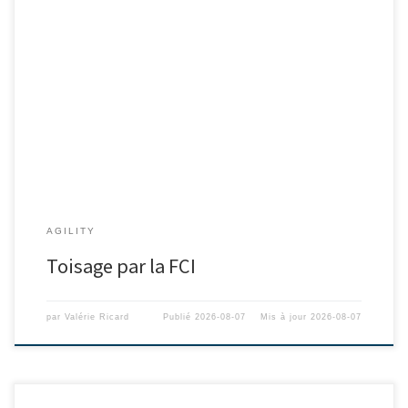
AGILITY
Toisage par la FCI
par
Valérie Ricard
Publié
2026-08-07
Mis à jour
2026-08-07