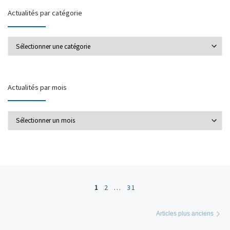
Actualités par catégorie
Actualités par catégorie
Actualités par mois
Actualités par mois
Posts navigation
1
2
…
31
Ar
Articles plus anciens