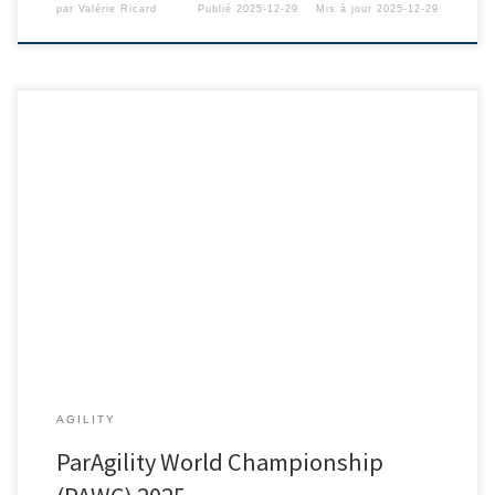
par
Valérie Ricard
Publié
2025-12-29
Mis à jour
2025-12-29
AGILITY
ParAgility World Championship