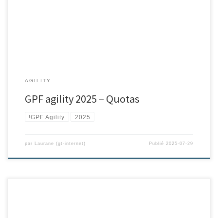
AGILITY
GPF agility 2025 – Quotas
!GPF Agility
2025
par
Laurane (gt-internet)
Publié
2025-07-29