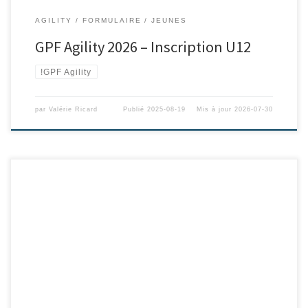
AGILITY
FORMULAIRE
JEUNES
GPF Agility 2026 – Inscription U12
!GPF Agility
par
Valérie Ricard
Publié
2025-08-19
Mis à jour
2026-07-30