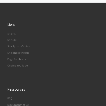
Liens
Site FCI
Site SCC
Site Sports Canins
Site photothèque
Page facebook
Chaine YouTube
Ressources
FAQ
Documenthèque