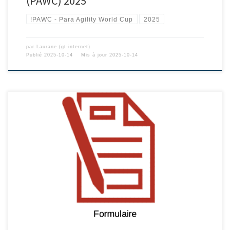
(PAWC) 2025
!PAWC - Para Agility World Cup
2025
par
Laurane (gt-internet)
Publié
2025-10-14
Mis à jour
2025-10-14