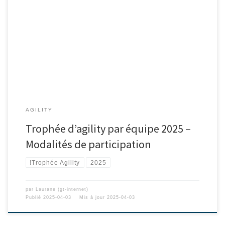
AGILITY
Trophée d’agility par équipe 2025 –
Modalités de participation
!Trophée Agility
2025
par
Laurane (gt-internet)
Publié
2025-04-03
Mis à jour
2025-04-03