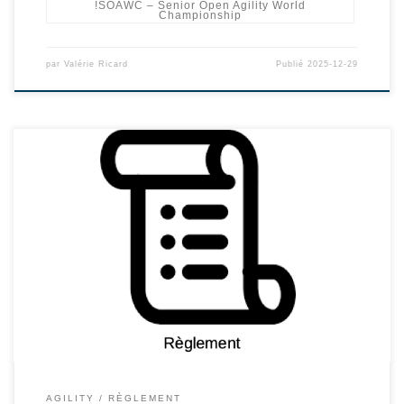
!SOAWC – Senior Open Agility World
Championship
par
Valérie Ricard
Publié
2025-12-29
AGILITY
RÈGLEMENT