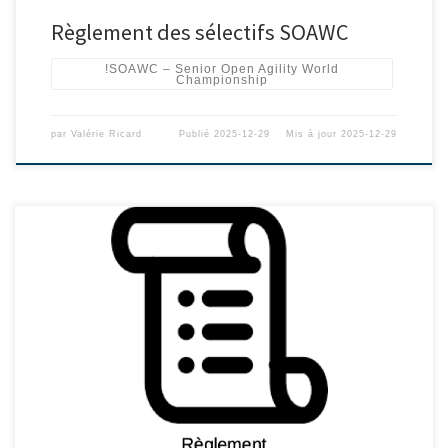
Règlement des sélectifs SOAWC
!SOAWC – Senior Open Agility World
Championship
par
Valérie Ricard
Publié
2025-12-29
Mis à jour
2025-12-29