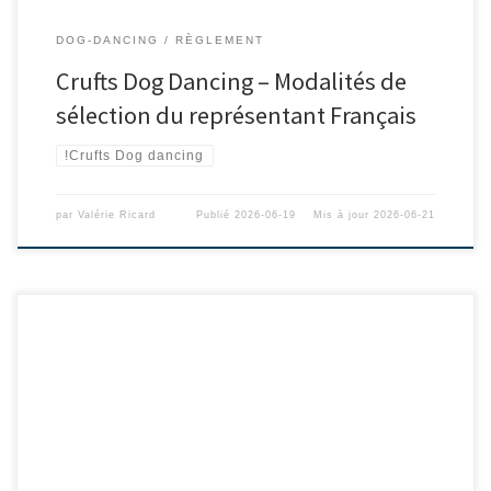
DOG-DANCING
RÈGLEMENT
Crufts Dog Dancing – Modalités de
sélection du représentant Français
!Crufts Dog dancing
par
Valérie Ricard
Publié
2026-06-19
Mis à jour
2026-06-21