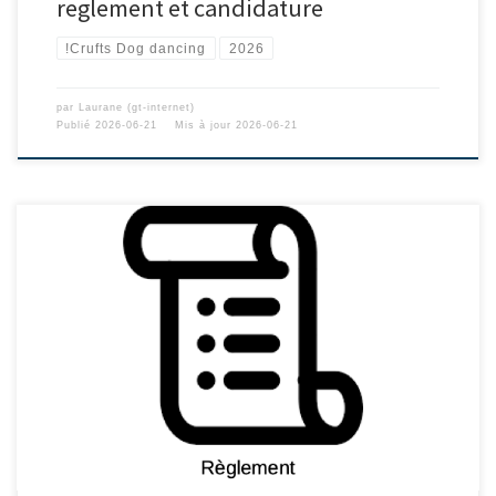
reglement et candidature
!Crufts Dog dancing
2026
par
Laurane (gt-internet)
Publié
2026-06-21
Mis à jour
2026-06-21