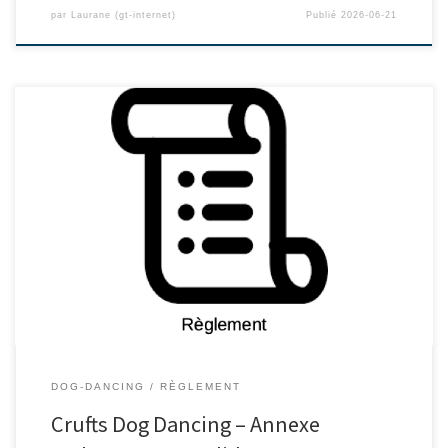
par
Laurane (gt-internet)
Publié
2026-06-21
DOG-DANCING
RÈGLEMENT
Crufts Dog Dancing – Annexe