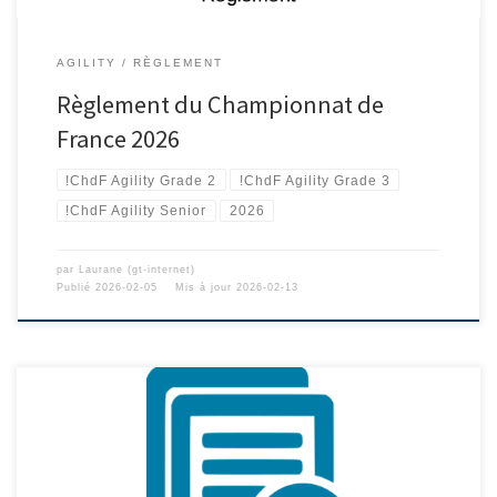
AGILITY
RÈGLEMENT
Règlement du Championnat de
France 2026
!ChdF Agility Grade 2
!ChdF Agility Grade 3
!ChdF Agility Senior
2026
par
Laurane (gt-internet)
Publié
2026-02-05
Mis à jour
2026-02-13