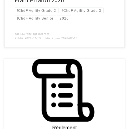
!ChdF Agility Grade 2
!ChdF Agility Grade 3
!ChdF Agility Senior
2026
par
Laurane (gt-internet)
Publié
2026-02-13
Mis à jour
2026-02-13