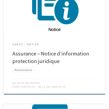
CNEAC
NOTICE
Assurance – Notice d’information
protection juridique
#assurance
par
David (gt-internet)
Publié
2026-01-13
Mis à jour
2026-01-13