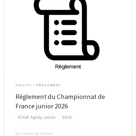
AGILITY
RÈGLEMENT
Règlement du Championnat de
France junior 2026
!ChdF Agility Junior
2026
par
Laurane (gt-internet)