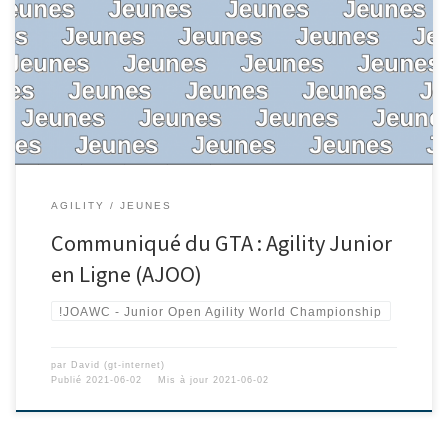
AGILITY
JEUNES
Communiqué du GTA : Agility Junior
en Ligne (AJOO)
!JOAWC - Junior Open Agility World Championship
par
David (gt-internet)
Publié
2021-06-02
Mis à jour
2021-06-02