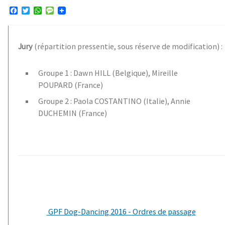
F
T
W
M
a
w
h
e
c
i
a
s
e
t
t
s
b
t
s
a
Jury
(répartition pressentie, sous réserve de modification) :
o
e
A
g
o
r
p
e
k
p
Groupe 1 : Dawn HILL (Belgique), Mireille
POUPARD (France)
Groupe 2 : Paola COSTANTINO (Italie), Annie
DUCHEMIN (France)
GPF Dog-Dancing 2016 - Ordres de passage