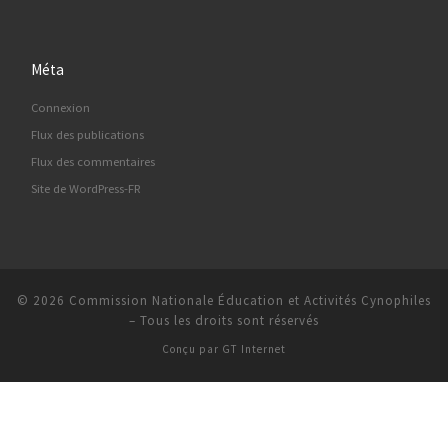
Méta
Connexion
Flux des publications
Flux des commentaires
Site de WordPress-FR
© 2026
Commission Nationale Éducation et Activités Cynophiles
–
Tous les droits sont réservés
Conçu par
GT Internet