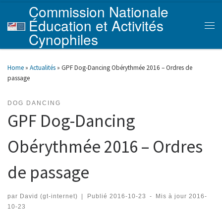
Commission Nationale
Skip to content
Éducation et Activités
Men
Cynophiles
Home
»
Actualités
»
GPF Dog-Dancing Obérythmée 2016 – Ordres de
passage
DOG DANCING
GPF Dog-Dancing
Obérythmée 2016 – Ordres
de passage
par
David (gt-internet)
|
Publié
2016-10-23
-
Mis à jour
2016-
10-23