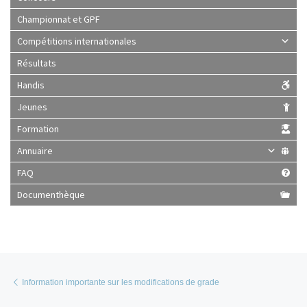
Championnat et GPF
Compétitions internationales
Résultats
Handis
Jeunes
Formation
Annuaire
FAQ
Documenthèque
Parcourir les articles
Article précédent
Information importante sur les modifications de grade