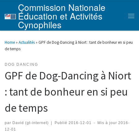
Commission Nationale
Skip to content
Éducation et Activités
Men
Cynophiles
Home
»
Actualités
»
GPF de Dog-Dancing à Niort : tant de bonheur en si peu
de temps
DOG DANCING
GPF de Dog-Dancing à Niort
: tant de bonheur en si peu
de temps
par
David (gt-internet)
|
Publié
2016-12-01
-
Mis à jour
2016-
12-01