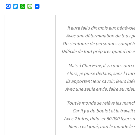
F
T
W
M
a
w
h
e
c
i
a
s
e
t
t
s
b
t
s
a
Il aura fallu dix mois aux bénévol
o
e
A
g
o
r
p
e
Avec une détermination de tous po
k
p
On s’entoure de personnes compéten
Difficile de tout préparer quand on 
Mais à Cherveux, il y a une sour
Alors, je puise dedans, sans la tar
Ils apportent leur savoir, leurs idé
Avec une seule envie, faire au mieu
Tout le monde se relève les manch
Car il y a du boulot et le trava
Avec 2 lotos, diffuser 50 000 flyers 
Rien n’est joué, tout le monde le s