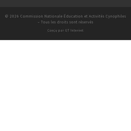
© 2026
Commission Nationale Éducation et Activités Cynophiles
–
Tous les droits sont réservés
Conçu par
GT Internet