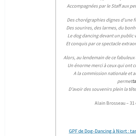
Accompagnées par le Staff aux pet
Des chorégraphies dignes d’une f
Des sourires, des larmes, du bonhe
Le dog dancing devant un public 
Et conquis par ce spectacle extrao
Alors, au lendemain de ce fabuleux
Un énorme merci à ceux qui ont c
A la commission nationale et
permet
t
D’avoir des souvenirs plein la tête,
Alain Brosseau – 31
GPF de Dog-Dancing à Niort : ta