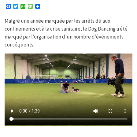
F
T
W
M
a
w
h
e
c
i
a
s
Malgré une année marquée par les arrêts dû aux
e
t
t
s
b
t
s
a
confinements et à la crise sanitaire, le Dog Dancing a été
o
e
A
g
o
r
p
e
marqué par l’organisation d’un nombre d’événements
k
p
conséquents.