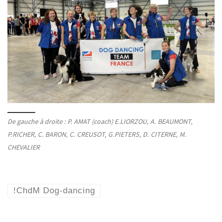
De gauche à droite : P. AMAT (coach) E.LIORZOU, A. BEAUMONT,
P.RICHER, C. BARON, C. CREUSOT, G.PIETERS, D. CITERNE, M.
CHEVALIER
!ChdM Dog-dancing