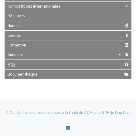
Compétitions internationales
Résultats
Handis
Jeunes
Formation
Annuaire
FAQ
Documenthèque
Parcourir les articles
Article précédent
Conditions spécifiques d’accès à la finale du CDF et du GPF de Dog Dancing
Retour à la liste des articles