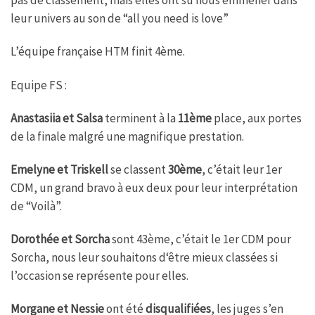
pas de classement, mais elles ont su nous emmener dans
leur univers au son de “all you need is love”
L’équipe française HTM finit 4ème.
Equipe FS :
Anastasiia et Salsa
terminent à la
11ème
place, aux portes
de la finale malgré une magnifique prestation.
Emelyne et Triskell
se classent
30ème
, c’était leur 1er
CDM, un grand bravo à eux deux pour leur interprétation
de “Voilà”.
Dorothée et Sorcha
sont 43ème, c’était le 1er CDM pour
Sorcha, nous leur souhaitons d‘être mieux classées si
l’occasion se représente pour elles.
Morgane et Nessie
ont été
disqualifiées
, les juges s’en