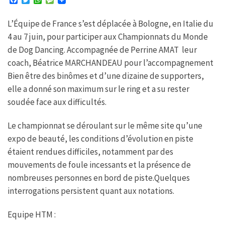
F
T
W
M
a
w
h
e
c
i
a
s
L’Équipe de France s’est déplacée à Bologne, en Italie du
e
t
t
s
b
t
s
a
4 au 7 juin, pour participer aux Championnats du Monde
o
e
A
g
o
r
p
e
de Dog Dancing. Accompagnée de Perrine AMAT leur
k
p
coach, Béatrice MARCHANDEAU pour l’accompagnement
Bien être des binômes et d’une dizaine de supporters,
elle a donné son maximum sur le ring et a su rester
soudée face aux difficultés.
Le championnat se déroulant sur le même site qu’une
expo de beauté, les conditions d’évolution en piste
étaient rendues difficiles, notamment par des
mouvements de foule incessants et la présence de
nombreuses personnes en bord de piste.Quelques
interrogations persistent quant aux notations.
Equipe HTM :