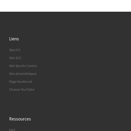
Liens
Site FCI
Site SCC
Site Sports Canins
Site photothèque
Page facebook
Chaine YouTube
Ressources
FAQ