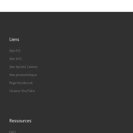
Liens
Site FCI
Site SCC
Site Sports Canins
Site photothèque
Page facebook
Chaine YouTube
Ressources
FAQ