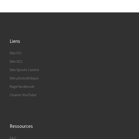
Liens
Site FCI
Site SCC
Site Sports Canins
Site photothèque
Page facebook
Chaine YouTube
Ressources
FAQ