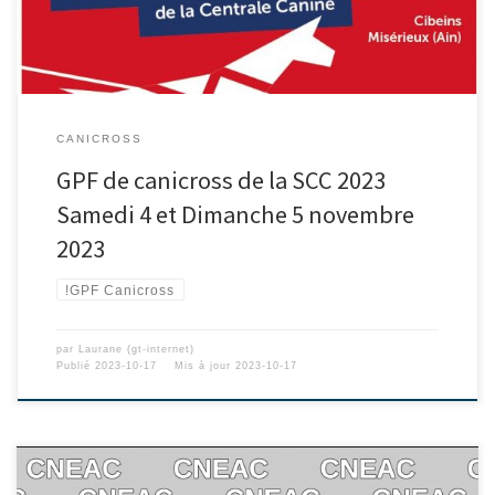
CANICROSS
GPF de canicross de la SCC 2023
Samedi 4 et Dimanche 5 novembre
2023
!GPF Canicross
par
Laurane (gt-internet)
Publié
2023-10-17
Mis à jour
2023-10-17