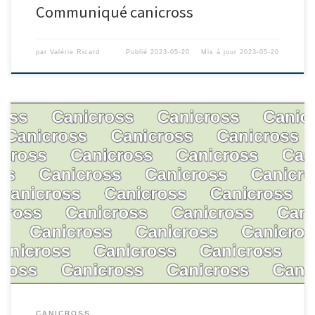
Communiqué canicross
par
Valérie Ricard
Publié
2023-05-20
Mis à jour
2023-05-20
CANICROSS