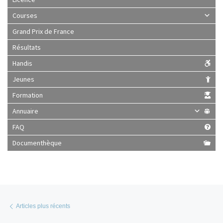
Courses
Grand Prix de France
Résultats
Handis
Jeunes
Formation
Annuaire
FAQ
Documenthèque
Posts navigation
Articles plus récents
Articles plus récents