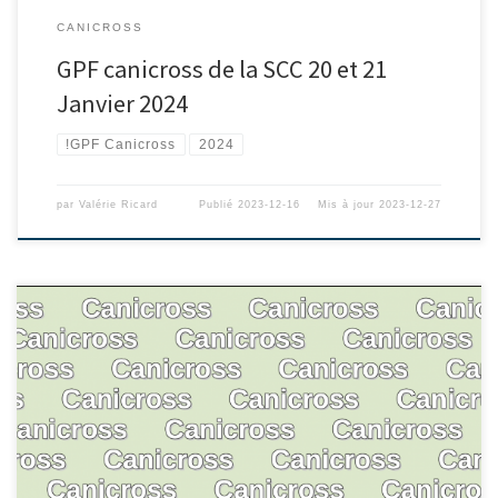
CANICROSS
GPF canicross de la SCC 20 et 21
Janvier 2024
!GPF Canicross
2024
par
Valérie Ricard
Publié
2023-12-16
Mis à jour
2023-12-27