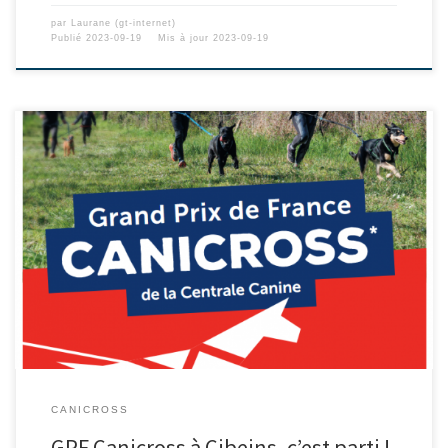
par
Laurane (gt-internet)
Publié
2023-09-19
Mis à jour
2023-09-19
CANICROSS
GPF Canicross à Cibeins, c’est parti !