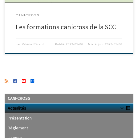
CANICROSS
Les formations canicross de la SCC
par
Valérie Ricard
Publié
2023-05-06
Mis à jour
2023-05-06
CANI-CROSS
Actualités
Présentation
Règlement
Licence