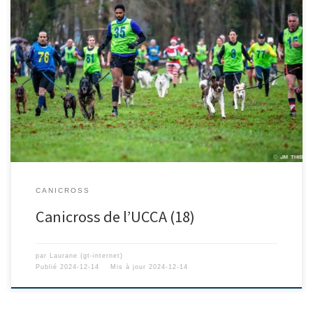
CANICROSS
Canicross de l’UCCA (18)
par
Laurane (gt-internet)
Publié
2024-12-14
Mis à jour
2024-12-14