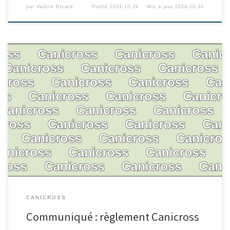
par
Valérie Ricard
Publié
2024-10-29
Mis à jour
2024-10-30
CANICROSS
Communiqué : règlement Canicross