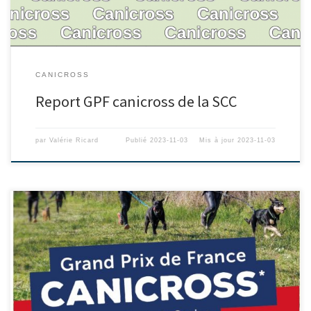
CANICROSS
Report GPF canicross de la SCC
par
Valérie Ricard
Publié
2023-11-03
Mis à jour
2023-11-03