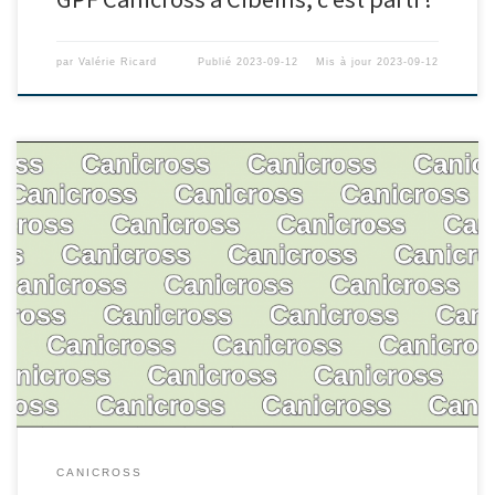
par
Valérie Ricard
Publié
2023-09-12
Mis à jour
2023-09-12
CANICROSS