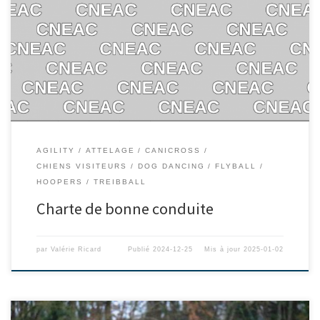
AGILITY
ATTELAGE
CANICROSS
CHIENS VISITEURS
DOG DANCING
FLYBALL
HOOPERS
TREIBBALL
Charte de bonne conduite
par
Valérie Ricard
Publié
2024-12-25
Mis à jour
2025-01-02