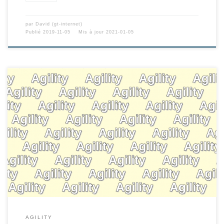
par
David (gt-internet)
Publié
2019-11-05
Mis à jour
2021-01-05
AGILITY