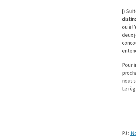
j) Sui
distin
ou à l
deux j
concou
enten
Pour i
procha
nous s
Le règ
PJ :
No