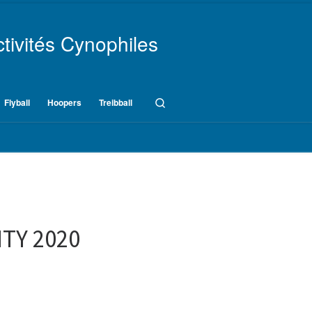
tivités Cynophiles
Search
Flyball
Hoopers
Treibball
ITY 2020