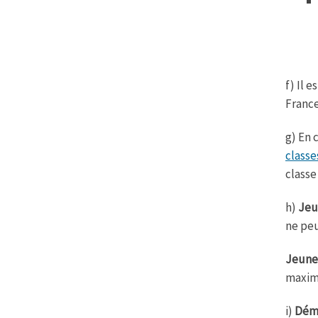
f) Il 
France
g) En 
classe
classe
h)
Jeu
ne peu
Jeune
maximu
i)
Déma