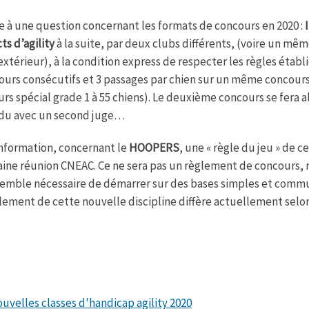
te à une question concernant les formats de concours en 2020 :
cts d’agility
à la suite, par deux clubs différents, (voire un mê
’extérieur), à la condition express de respecter les règles éta
ours consécutifs et 3 passages par chien sur un même concours (
rs spécial grade 1 à 55 chiens). Le deuxième concours se fera 
du avec un second juge…
nformation, concernant le
HOOPERS
, une « règle du jeu » de c
ine réunion CNEAC. Ce ne sera pas un règlement de concours,
emble nécessaire de démarrer sur des bases simples et commun
lement de cette nouvelle discipline diffère actuellement selon
uvelles classes d'handicap agility 2020