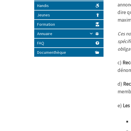
annon
Handis
dire q
Jeunes
maxim
Formation
Ces no
Annuaire
spécif
FAQ
obliga
Documenthèque
c)
Rec
dénomi
d)
Rec
membre
e)
Les