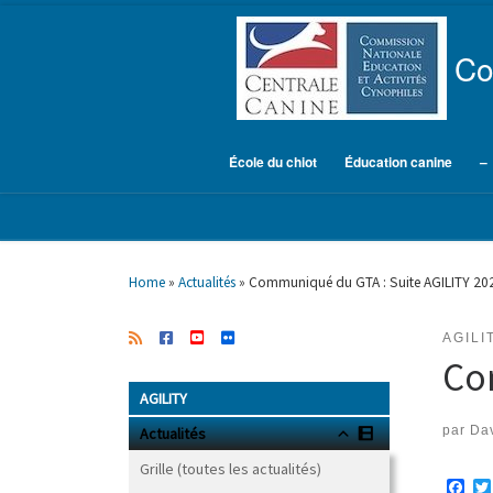
Skip to content
Co
École du chiot
Éducation canine
–
Home
»
Actualités
»
Communiqué du GTA : Suite AGILITY 20
AGILI
Co
AGILITY
par
Dav
Actualités
Grille (toutes les actualités)
F