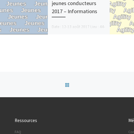
jeunes conducteurs
2017 – Informations
Date : 12-13 août 2017 Lieu : 44-
48 Route d’Espeluche, 26200
Montélimar GPS : 44.543788
4.767138 Entrée des camping-
cars Le vendredi après-midi dès
[…]
Retour à la liste des articles
Ressources
Mé
FAQ
Co