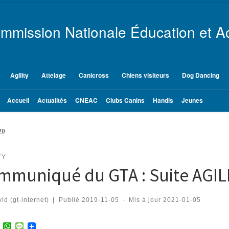
mmission Nationale Éducation et Ac
Agility
Attelage
Canicross
Chiens visiteurs
Dog Dancing
Accueil
Actualités
CNEAC
Clubs Canins
Handis
Jeunes
20
TY
mmuniqué du GTA : Suite AGIL
id (gt-internet)
|
Publié
2019-11-05
-
Mis à jour
2021-01-05
T
W
M