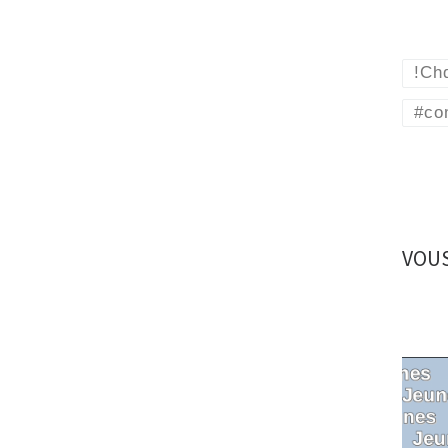
!Chd
#co
VOUS