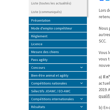
a
Liste (toutes les actualités)
c
Lors d
e
Liste (communiqués)
b
reten
o
Présentation
o
k
Nous p
Mode d'emploi compétiteur
autres
Règlement
SCC.
Licence
Mesure des chiens
Vous l
vous t
Pass agility
nouve
Concours
Bien-être animal et agility
a)
Il n
actuel
Compétitions nationales
2019. 
Sélectifs JOAWC / EO-AWC
qualif
Compétitions internationales
Résultats
b) En 