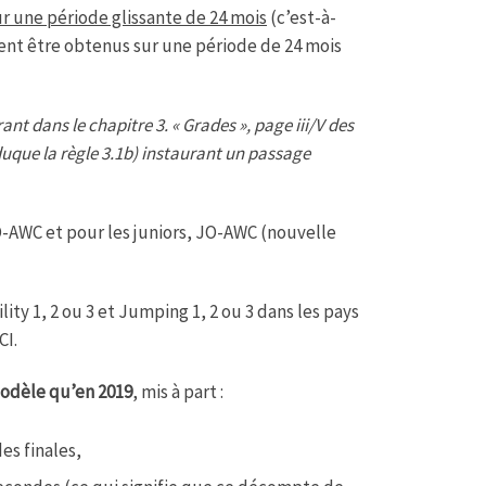
ur une période glissante de 24 mois
(c’est-à-
ent être obtenus sur une période de 24 mois
ant dans le chapitre 3. « Grades », page iii/V des
aduque la règle 3.1b) instaurant un passage
O-AWC et pour les juniors, JO-AWC (nouvelle
ity 1, 2 ou 3 et Jumping 1, 2 ou 3 dans les pays
CI.
modèle qu’en 2019
, mis à part :
es finales,