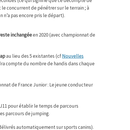
econdes (ce qui signifie que ce décompte de
le concurrent de pénétrer sur le terrain ; à
 n’a pas encore pris le départ).
reste inchangée
en 2020 (avec championnat de
cap
au lieu des 5 existantes (cf
Nouvelles
endra compte du nombre de handis dans chaque
nnat de France Junior : Le jeune conducteur
 J11 pour établir le temps de parcours
les parcours de jumping.
élivrés automatiquement sur sports canins).