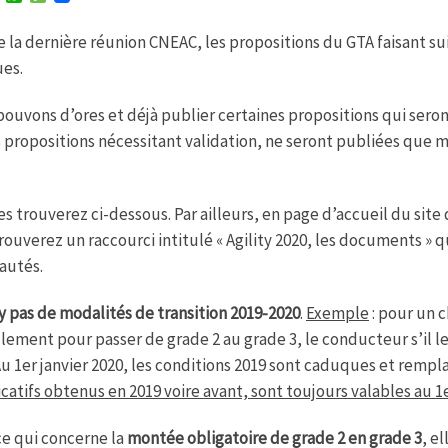
w
h
e
i
a
s
e la dernière réunion CNEAC, les propositions du GTA faisant suit
t
t
s
t
s
a
ues.
e
A
g
r
p
e
p
ouvons d’ores et déjà publier certaines propositions qui seront
 propositions nécessitant validation, ne seront publiées que 
es trouverez ci-dessous. Par ailleurs, en page d’accueil du site
rouverez un raccourci intitulé « Agility 2020, les documents » 
autés.
’y pas de modalités de transition 2019-2020
.
Exemple
: pour un c
lement pour passer de grade 2 au grade 3, le conducteur s’il le
Au 1er janvier 2020, les conditions 2019 sont caduques et rempl
icatifs obtenus en 2019 voire avant, sont toujours valables au 1
ce qui concerne la
montée obligatoire de grade 2 en grade 3
, e