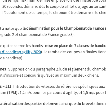
un temps maximum de mise en place lors des finales, de 30 s
30 secondes démarre dès le coup de sifflet du juge autorisant 
l’écoulement de ce temps, le chronomètre démarre si le chien
est à noter que
la dénomination pour le Championnat de France 
 grade 2 et championnat de France grade 3).
ce qui concerne les handis :
mise en place de 7 classes de handi
s d'handicap agility 2020
). La remise des coupes en finales ti
 de handicap).
nes
: Suppression du paragraphe 2.b. du règlement du champio
t s’inscrire et concourir qu’avec au maximum deux chiens.
s – J11
: Introduction de vitesses de référence spécifiques aux
m (TPM) : 1,2 m/s pour les parcours d’agility, et 1,5 m/s pour 
térialisation des parties de brevet ainsi que du brevet
(donc d