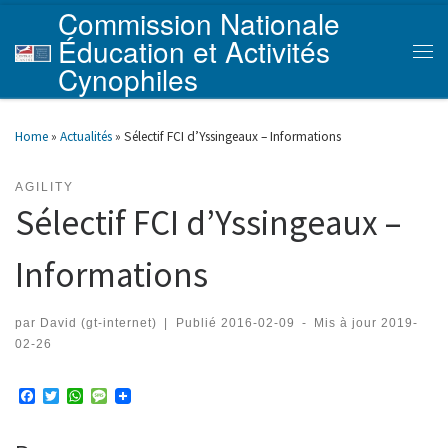
Commission Nationale
Skip to content
Éducation et Activités
Men
Cynophiles
Home
»
Actualités
»
Sélectif FCI d’Yssingeaux – Informations
AGILITY
Sélectif FCI d’Yssingeaux –
Informations
par
David (gt-internet)
|
Publié
2016-02-09
-
Mis à jour
2019-
02-26
F
T
W
M
a
w
h
e
c
i
a
s
e
t
t
s