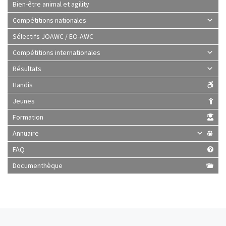
Bien-être animal et agility
Compétitions nationales
Sélectifs JOAWC / EO-AWC
Compétitions internationales
Résultats
Handis
Jeunes
Formation
Annuaire
FAQ
Documenthèque
Parcourir les articles
Article précédent