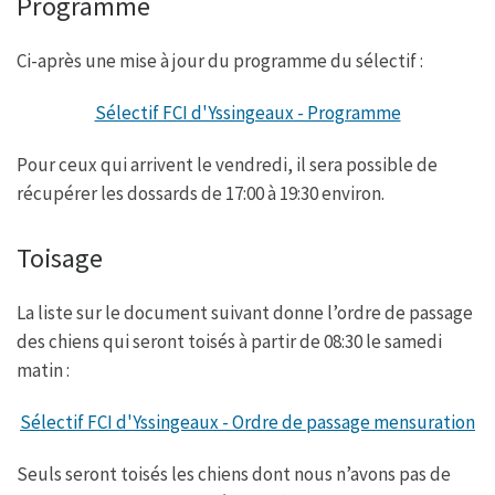
Programme
b
t
s
a
o
e
A
g
o
r
p
e
Ci-après une mise à jour du programme du sélectif :
k
p
Sélectif FCI d'Yssingeaux - Programme
Pour ceux qui arrivent le vendredi, il sera possible de
récupérer les dossards de 17:00 à 19:30 environ.
Toisage
La liste sur le document suivant donne l’ordre de passage
des chiens qui seront toisés à partir de 08:30 le samedi
matin :
Sélectif FCI d'Yssingeaux - Ordre de passage mensuration
Seuls seront toisés les chiens dont nous n’avons pas de