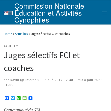
Commission Nationale
Skip to content
Éducation et Activités
Men
Cynophiles
Home
»
Actualités
»
Juges sélectifs FCI et coaches
AGILITY
Juges sélectifs FCI et
coaches
par
David (gt-internet)
|
Publié
2017-12-30
-
Mis à jour
2021-
01-05
F
T
W
M
a
w
h
e
c
i
a
s
Communiqué du GTA
e
t
t
s