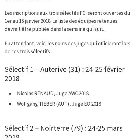
b
t
s
a
o
e
A
g
Les inscriptions aux trois sélectifs FCI seront ouvertes du
o
r
p
e
k
p
1er au 15 janvier 2018. La liste des équipes retenues
devrait être publiée dans la semaine qui suit.
En attendant, voici les noms des juges qui officieront lors
de ces trois sélectifs.
Sélectif 1 – Auterive (31) : 24-25 février
2018
Nicolas RENAUD, Juge AWC 2018
Wolfgang TIEBER (AUT), Juge EO 2018
Sélectif 2 – Noirterre (79) : 24-25 mars
2018