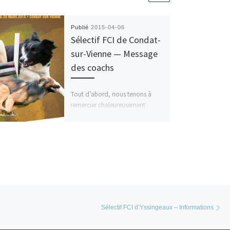
Publié
2015-04-06
Sélectif FCI de Condat-
sur-Vienne — Message
des coachs
Tout d’abord, nous tenons à
remercier chaleureusement
toutes les personnes qui ont
œuvré durant tout ce week-end
pour faire de cette sélection […]
Ar
Sélectif FCI d’Yssingeaux – Informations