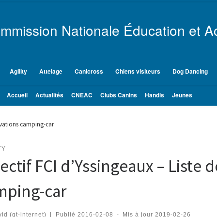
mmission Nationale Éducation et Ac
Agility
Attelage
Canicross
Chiens visiteurs
Dog Dancing
Accueil
Actualités
CNEAC
Clubs Canins
Handis
Jeunes
ervations camping-car
TY
ectif FCI d’Yssingeaux – Liste 
mping-car
id (gt-internet)
|
Publié
2016-02-08
-
Mis à jour
2019-02-26