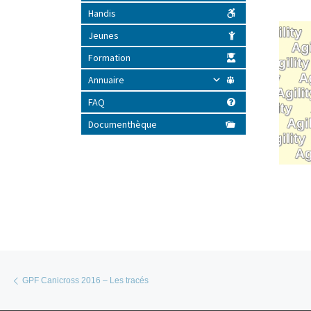
Handis
Jeunes
Formation
Annuaire
FAQ
Documenthèque
Parcourir les articles
Article précédent
GPF Canicross 2016 – Les tracés