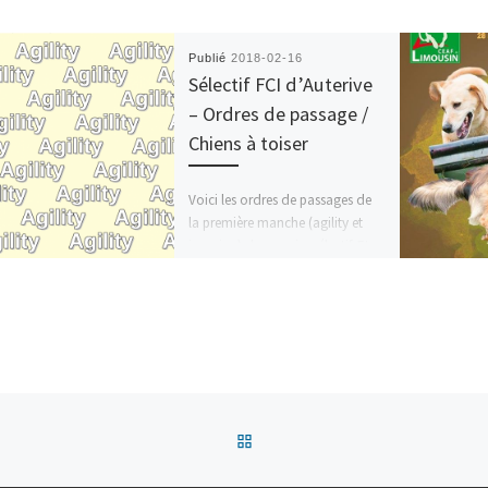
Publié
2018-02-16
Sélectif FCI d’Auterive
– Ordres de passage /
Chiens à toiser
Voici les ordres de passages de
la première manche (agility et
jumping) du premier sélectif. Et
voici la liste des chiens à […]
Retour à la liste des articles