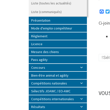
Liste (toutes les actualités)
F
Liste (communiqués)
a
c
Présentation
Ci-joi
e
b
Mode d'emploi compétiteur
o
o
Règlement
k
Licence
Mesure des chiens
!Sé
Pass agility
Concours
Bien-être animal et agility
Compétitions nationales
Sélectifs JOAWC / EO-AWC
VOUS
Compétitions internationales
Résultats