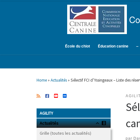
Skip to content
Co
École du chiot
Éducation canine
–
Home
»
Actualités
»
Sélectif FCI d’Yssingeaux – Liste des rés
AGILI
Sél
AGILITY
ca
Actualités
Grille (toutes les actualités)
par
Dav