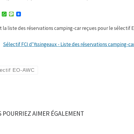
T
W
M
w
h
e
i
a
s
nt la liste des réservations camping-car reçues pour le sélectif 
t
t
s
t
s
a
e
A
g
r
p
e
Sélectif FCI d'Yssingeaux - Liste des réservations camping-ca
p
lectif EO-AWC
 POURRIEZ AIMER ÉGALEMENT