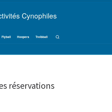
tivités Cynophiles
Search
Flyball
Hoopers
Treibball
des réservations