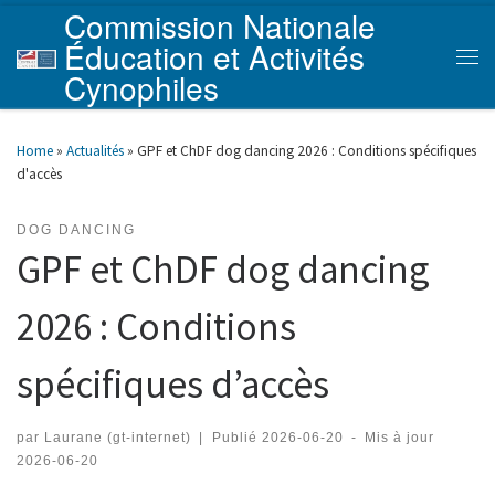
Commission Nationale
Skip to content
Éducation et Activités
Men
Cynophiles
Home
»
Actualités
»
GPF et ChDF dog dancing 2026 : Conditions spécifiques
d'accès
DOG DANCING
GPF et ChDF dog dancing
2026 : Conditions
spécifiques d’accès
par
Laurane (gt-internet)
|
Publié
2026-06-20
-
Mis à jour
2026-06-20