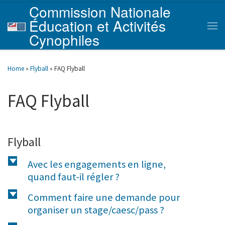
Commission Nationale
Skip to content
Éducation et Activités
Men
Cynophiles
Home
»
Flyball
»
FAQ Flyball
FAQ Flyball
Flyball
d
Avec les engagements en ligne,
quand faut-il régler ?
d
Comment faire une demande pour
organiser un stage/caesc/pass ?