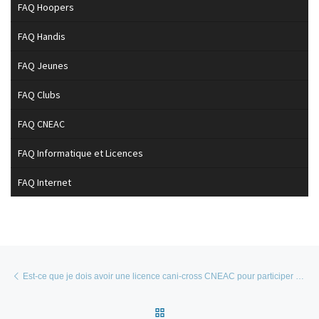
FAQ Hoopers
FAQ Handis
FAQ Jeunes
FAQ Clubs
FAQ CNEAC
FAQ Informatique et Licences
FAQ Internet
Parcourir les articles
Article précédent
Est-ce que je dois avoir une licence cani-cross CNEAC pour participer à une course ?
Retour à la liste des articles