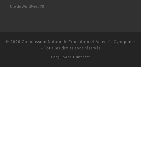
Site de WordPress-FR
© 2026
Commission Nationale Éducation et Activités Cynophiles
–
Tous les droits sont réservés
Conçu par
GT Internet