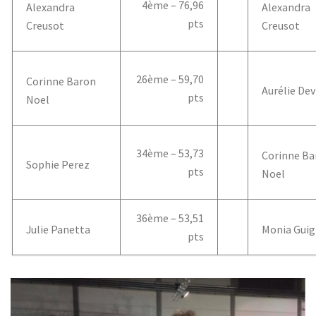
4ème – 76,96
Alexandra
Alexandra
pts
Creusot
Creusot
26ème – 59,70
Corinne Baron
Aurélie De
pts
Noel
34ème – 53,73
Corinne Ba
Sophie Perez
pts
Noel
36ème – 53,51
Julie Panetta
Monia Gui
pts