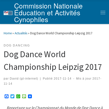
Commission Nationale
Skip to content
Éducation et Activités
Men
Cynophiles
Home
»
Actualités
»
Dog Dance World Championship Leipzig 2017
DOG DANCING
Dog Dance World
Championship Leipzig 2017
par
David (gt-internet)
|
Publié
2017-11-14
-
Mis à jour
2017-
11-14
F
T
W
M
a
w
h
e
c
i
a
s
Reportage sur le Championnat du Monde de Dog Dance à
e
t
t
s