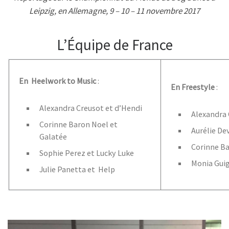
b
t
s
a
Leipzig, en Allemagne, 9 – 10 – 11 novembre 2017
o
e
A
g
o
r
p
e
k
p
L’Équipe de France
En Heelwork to Music
:
En Freestyle
:
Alexandra Creusot et d’Hendi
Alexandra 
Corinne Baron Noel et
Aurélie De
Galatée
Corinne Ba
Sophie Perez et Lucky Luke
Monia Guig
Julie Panetta et Help