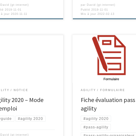
r
David (gt-internet)
par
David (gt-internet)
lié
2019-11-01
Publié
2019-11-01
 à jour
2020-11-11
Mis à jour
2022-02-13
ILITY
NOTICE
AGILITY
FORMULAIRE
ility 2020 – Mode
Fiche évaluation pass
’emploi
agility
guide
#agility 2020
#agility 2020
#pass-agility
r
David (gt-internet)
#pass-agility-organisateur