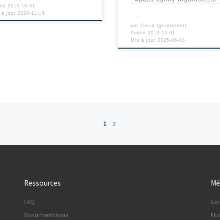
lié
2019-10-01
 à jour
2020-11-14
par
David (gt-internet)
Publié
2019-10-01
Mis à jour
2025-06-03
1
2
Ressources
Mé
FAQ
Co
Documenthèque
Flu