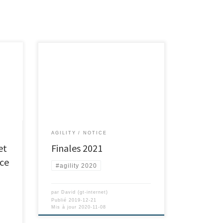
AGILITY
NOTICE
et
Finales 2021
ce
#agility 2020
par
David (gt-internet)
Publié
2019-12-21
Mis à jour
2020-11-08