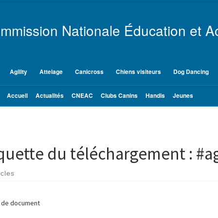
mmission Nationale Éducation et Ac
Agility
Attelage
Canicross
Chiens visiteurs
Dog Dancing
Accueil
Actualités
CNEAC
Clubs Canins
Handis
Jeunes
iquette du téléchargement :
#ag
icles
é de document