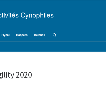
tivités Cynophiles
Search
Flyball
Hoopers
Treibball
ility 2020