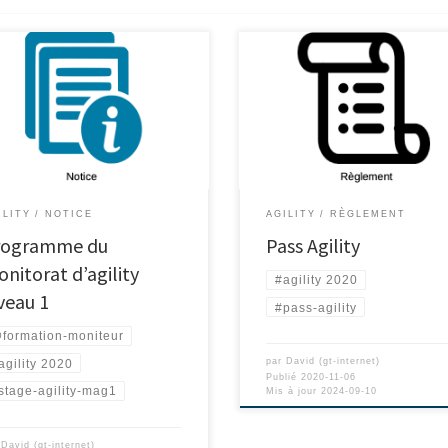
ILITY
NOTICE
AGILITY
RÈGLEMENT
rogramme du
Pass Agility
nitorat d’agility
#agility 2020
veau 1
#pass-agility
formation-moniteur
par
David (gt-internet)
agility 2020
Publié
2020-11-06
stage-agility-mag1
Mis à jour
2024-09-10
r
David (gt-internet)