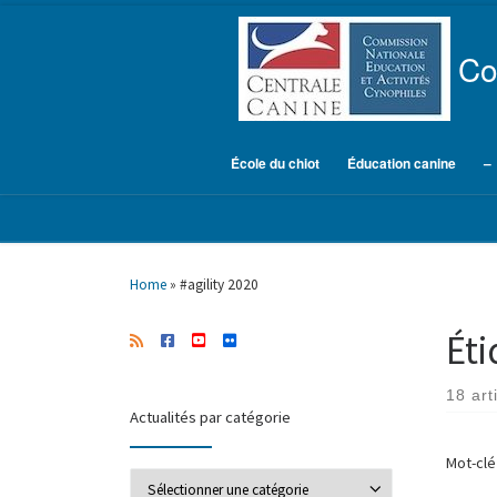
Skip to content
Co
École du chiot
Éducation canine
–
Home
»
#agility 2020
Ét
18 art
Actualités par catégorie
Mot-cl
Actualités par catégorie