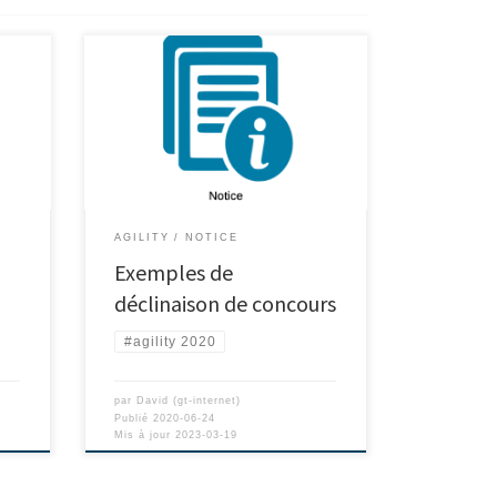
AGILITY
NOTICE
Exemples de
déclinaison de concours
#agility 2020
par
David (gt-internet)
Publié
2020-06-24
Mis à jour
2023-03-19