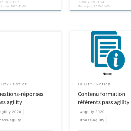
lié
2019-12-21
Publié
2019-11-04
 à jour
2020-11-08
Mis à jour
2020-11-03
ILITY
NOTICE
AGILITY
NOTICE
estions-réponses
Contenu formation
ss agility
référents pass agility
agility 2020
#agility 2020
pass-agility
#pass-agility