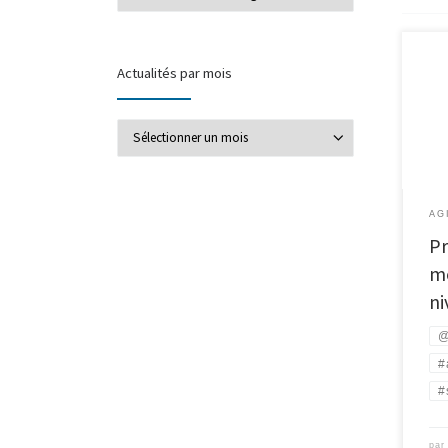
Actualités par mois
Actualités par mois
AG
P
mo
ni
@
#
#
pa