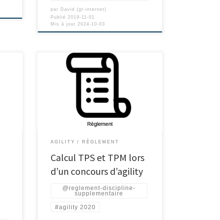
par
David (gt-internet)
Publié
2019-11-01
Mis à jour
2024-10-03
AGILITY
RÈGLEMENT
Calcul TPS et TPM lors
d’un concours d’agility
@reglement-discipline-
supplementaire
#agility 2020