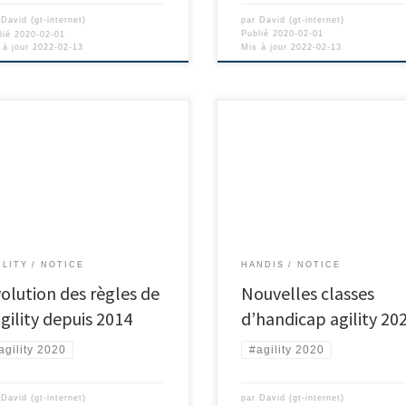
par
David (gt-internet)
r
David (gt-internet)
Publié
2020-02-01
lié
2020-02-01
Mis à jour
2022-02-13
 à jour
2022-02-13
ILITY
NOTICE
HANDIS
NOTICE
olution des règles de
Nouvelles classes
agility depuis 2014
d’handicap agility 20
agility 2020
#agility 2020
r
David (gt-internet)
par
David (gt-internet)