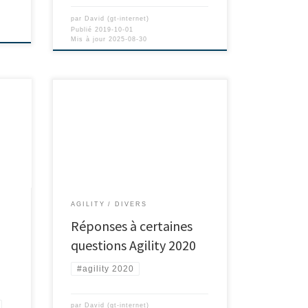
par
David (gt-internet)
Publié
2019-10-01
Mis à jour
2025-08-30
AGILITY
DIVERS
Réponses à certaines
questions Agility 2020
#agility 2020
par
David (gt-internet)