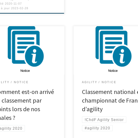
lié
2020-11-07
 à jour
2023-02-28
ILITY
NOTICE
AGILITY
NOTICE
mment est-on arrivé
Classement national 
 classement par
championnat de Fran
ints lors de nos
d’agility
nales ?
!ChdF Agility Senior
#agility 2020
agility 2020