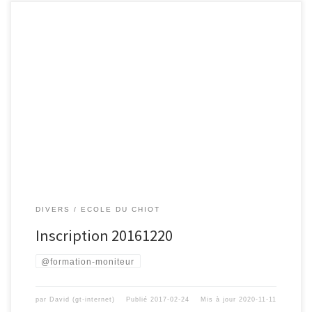
DIVERS
ECOLE DU CHIOT
Inscription 20161220
@formation-moniteur
par
David (gt-internet)
Publié
2017-02-24
Mis à jour
2020-11-11