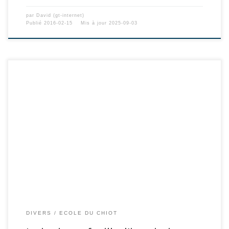
par
David (gt-internet)
Publié
2016-02-15
Mis à jour
2025-09-03
DIVERS
ECOLE DU CHIOT