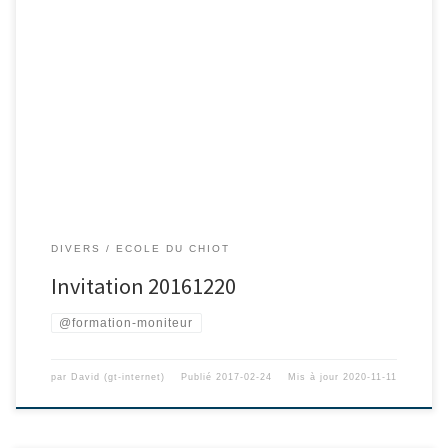
DIVERS
ECOLE DU CHIOT
Invitation 20161220
@formation-moniteur
par
David (gt-internet)
Publié
2017-02-24
Mis à jour
2020-11-11