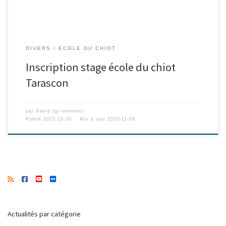
DIVERS
ECOLE DU CHIOT
Inscription stage école du chiot
Tarascon
par
David (gt-internet)
Publié
2015-10-30
Mis à jour
2020-11-08
Actualités par catégorie