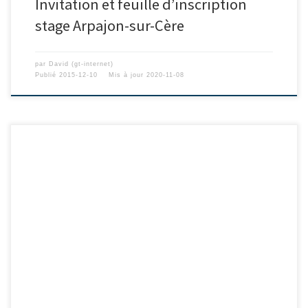
Invitation et feuille d’inscription
stage Arpajon-sur-Cère
par
David (gt-internet)
Publié
2015-12-10
Mis à jour
2020-11-08