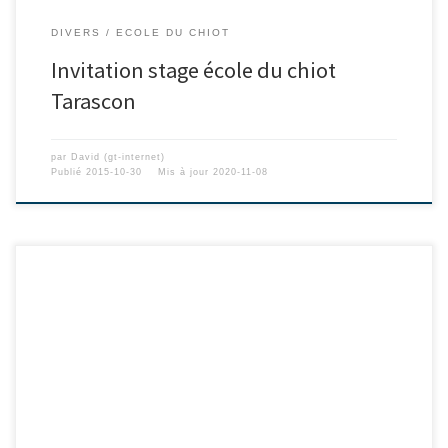
DIVERS
ECOLE DU CHIOT
Invitation stage école du chiot
Tarascon
par
David (gt-internet)
Publié
2015-10-30
Mis à jour
2020-11-08