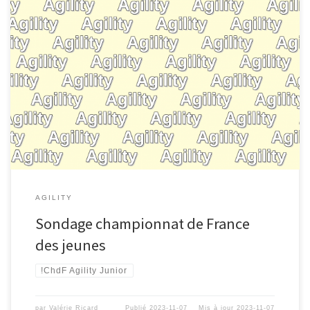
AGILITY
Sondage championnat de France
des jeunes
!ChdF Agility Junior
par
Valérie Ricard
Publié
2023-11-07
Mis à jour
2023-11-07