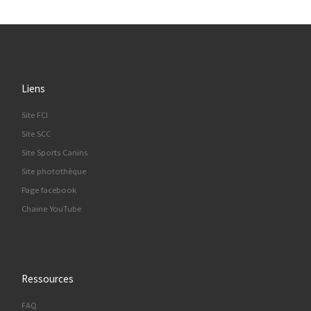
Liens
Site FCI
Site SCC
Site Sports Canins
Site photothèque
Page facebook
Chaine YouTube
Ressources
FAQ