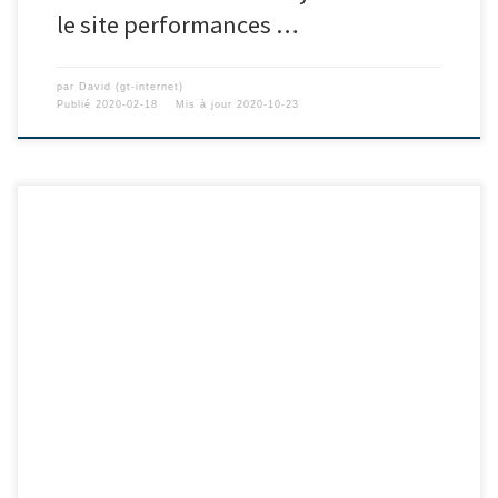
le site performances …
par
David (gt-internet)
Publié
2020-02-18
Mis à jour
2020-10-23