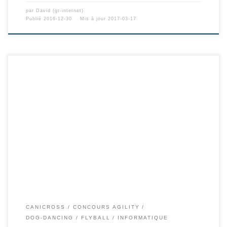
par
David (gt-internet)
Publié
2016-12-30
Mis à jour
2017-03-17
CANICROSS
CONCOURS AGILITY
DOG-DANCING
FLYBALL
INFORMATIQUE