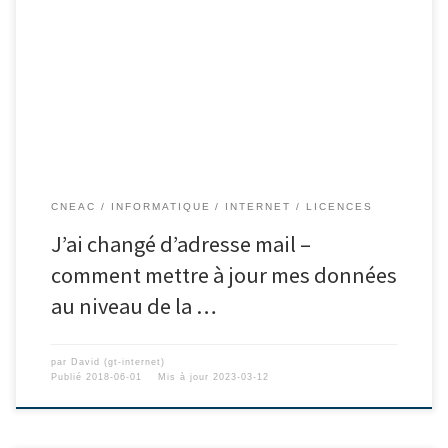
CNEAC
INFORMATIQUE
INTERNET
LICENCES
J’ai changé d’adresse mail –
comment mettre à jour mes données
au niveau de la …
par
David (gt-internet)
Publié
2018-06-01
Mis à jour
2023-03-12