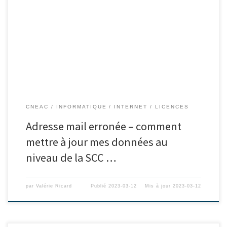
CNEAC
INFORMATIQUE
INTERNET
LICENCES
Adresse mail erronée – comment
mettre à jour mes données au
niveau de la SCC …
par
Valérie Ricard
Publié
2023-03-12
Mis à jour
2023-03-12