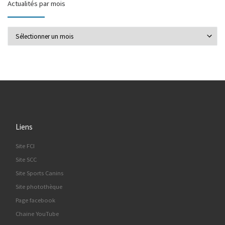
Actualités par mois
Actualités par mois
Liens
Site FCI
Site SCC
Site Sports Canins
Site photothèque
Page facebook
Chaine YouTube