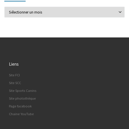
Actualités par mois
Liens
Site FCI
Site SCC
Site Sports Canins
Site photothèque
Page facebook
Chaine YouTube