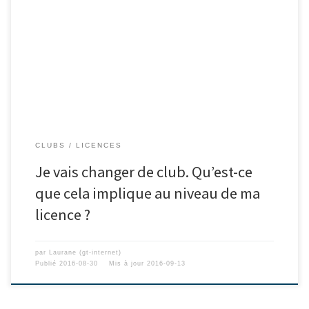
CLUBS
LICENCES
Je vais changer de club. Qu’est-ce
que cela implique au niveau de ma
licence ?
par
Laurane (gt-internet)
Publié
2016-08-30
Mis à jour
2016-09-13