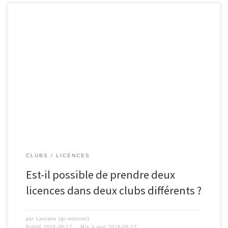
CLUBS
LICENCES
Est-il possible de prendre deux
licences dans deux clubs différents ?
par
Laurane (gt-internet)
Publié
2016-08-17
Mis à jour
2016-09-13