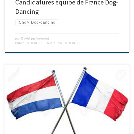
Candidatures équipe de France Dog-
Dancing
!ChdM Dog-dancing
par
David (gt-internet)
Publié
2018-04-09
Mis à jour
2018-04-09