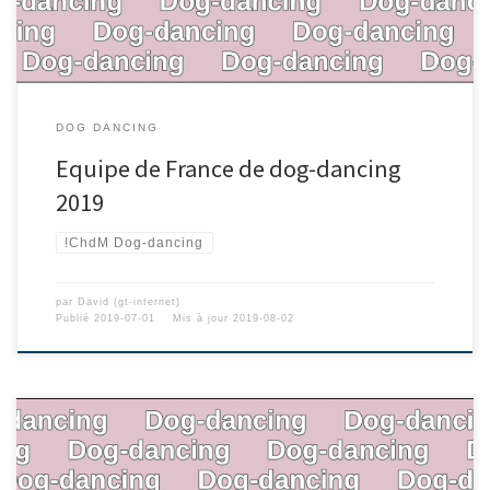
DOG DANCING
Equipe de France de dog-dancing
2019
!ChdM Dog-dancing
par
David (gt-internet)
Publié
2019-07-01
Mis à jour
2019-08-02