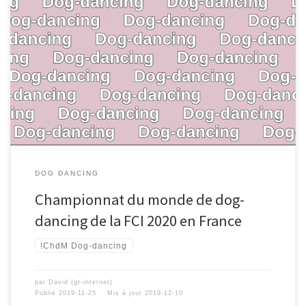
DOG DANCING
Championnat du monde de dog-
dancing de la FCI 2020 en France
!ChdM Dog-dancing
par
David (gt-internet)
Publié
2019-11-25
Mis à jour
2019-12-10