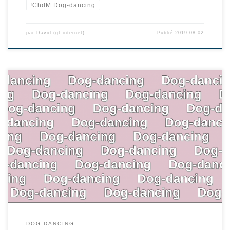
!ChdM Dog-dancing
par
David (gt-internet)
Publié
2019-08-02
DOG DANCING