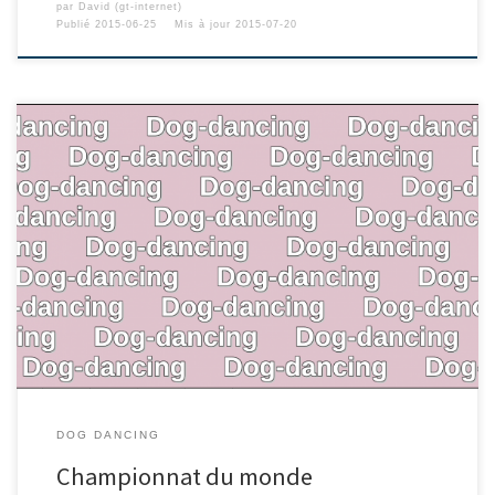
par
David (gt-internet)
Publié
2015-06-25
Mis à jour
2015-07-20
DOG DANCING
Championnat du monde