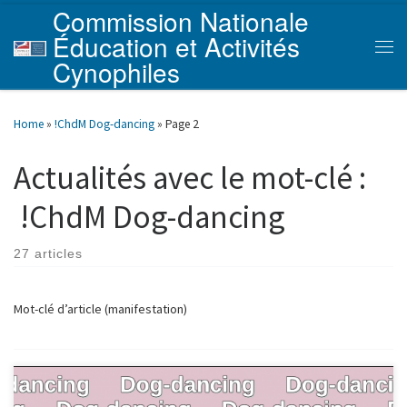
Commission Nationale
Skip to content
Éducation et Activités
Men
Cynophiles
Home
»
!ChdM Dog-dancing
»
Page 2
Actualités avec le mot-clé :
!ChdM Dog-dancing
27 articles
Mot-clé d’article (manifestation)