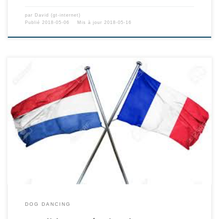
par
David (gt-internet)
Publié
2018-05-06
Mis à jour
2018-05-16
DOG DANCING