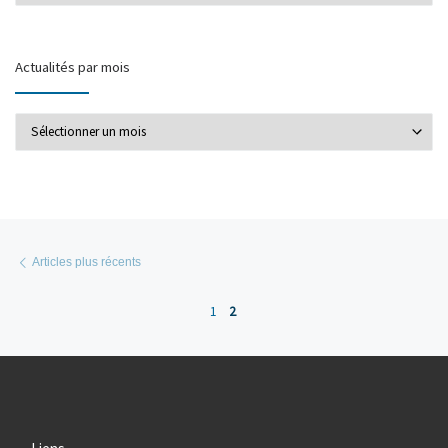
Actualités par mois
Actualités par mois
Posts navigation
Articles plus récents
Articles plus récents
1
2