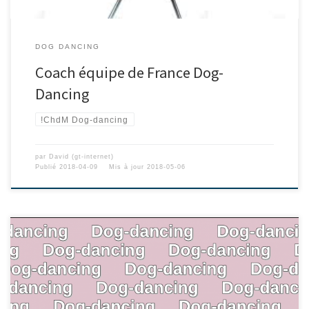
DOG DANCING
Coach équipe de France Dog-
Dancing
!ChdM Dog-dancing
par
David (gt-internet)
Publié
2018-04-09
Mis à jour
2018-05-06