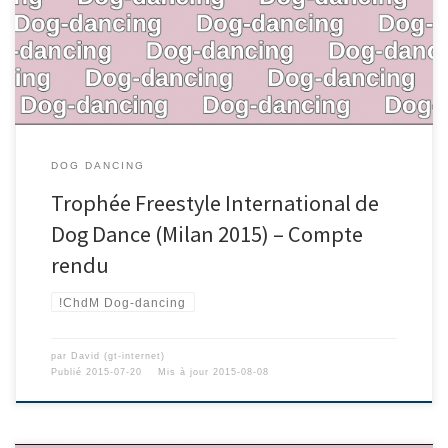
DOG DANCING
Trophée Freestyle International de
Dog Dance (Milan 2015) – Compte
rendu
!ChdM Dog-dancing
par
David (gt-internet)
Publié
2015-07-20
Mis à jour
2015-08-08