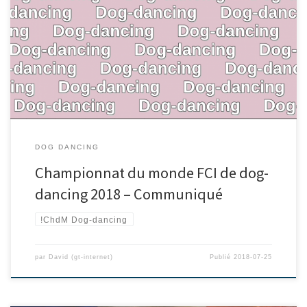
DOG DANCING
Championnat du monde FCI de dog-
dancing 2018 – Communiqué
!ChdM Dog-dancing
par
David (gt-internet)
Publié
2018-07-25