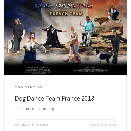
DOG DANCING
Dog Dance Team France 2018
!ChdM Dog-dancing
par
David (gt-internet)
Publié
2018-05-23