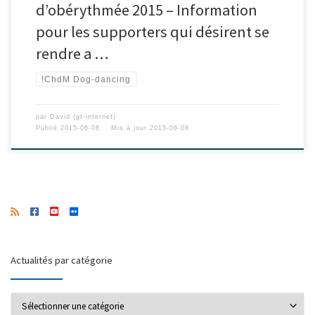
d’obérythmée 2015 – Information
pour les supporters qui désirent se
rendre a …
!ChdM Dog-dancing
par
David (gt-internet)
Publié
2015-06-08
Mis à jour
2015-06-08
Actualités par catégorie
Actualités par catégorie